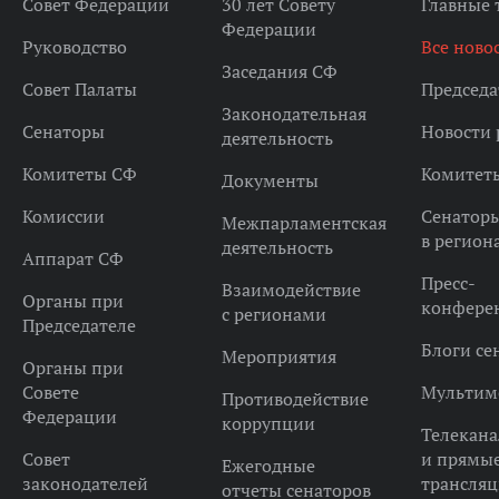
Совет Федерации
30 лет Совету
Главные
Федерации
Руководство
Все ново
Заседания СФ
Совет Палаты
Председа
Законодательная
Сенаторы
Новости 
деятельность
Комитеты СФ
Комитет
Документы
Комиссии
Сенатор
Межпарламентская
в регион
деятельность
Аппарат СФ
Пресс-
Взаимодействие
Органы при
конфере
с регионами
Председателе
Блоги се
Мероприятия
Органы при
Совете
Мультим
Противодействие
Федерации
коррупции
Телекана
Совет
и прямы
Ежегодные
законодателей
трансля
отчеты сенаторов