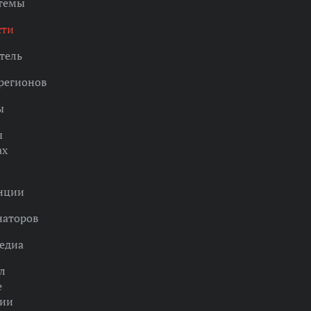
 темы
сти
тель
регионов
ы
ы
ах
нции
наторов
едиа
л
е
ции