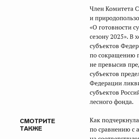
Член Комитета 
и природопольз
«О готовности с
сезону 2025». В 
субъектов Федер
по сокращению п
не превысив пре
субъектов преде
Федерации ликви
субъектов Росси
лесного фонда.
Как подчеркнул
СМОТРИТЕ
ТАКЖЕ
по сравнению с 
на соответствую