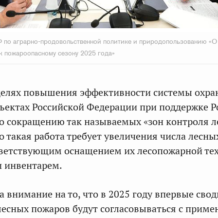
по аграрно-продовольственной политике и природопользованию «О 
 пожароопасному сезону 2025 года»
 целях повышения эффективности системы охра
бъектах Российской Федерации при поддержке Р
по сокращению так называемых «зон контроля 
о такая работа требует увеличения числа лесны
тветствующим оснащением их лесопожарной те
и инвентарем.
а внимание на то, что в 2025 году впервые сво
есных пожаров будут согласовываться с прим