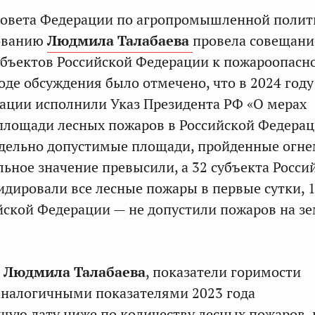
Совета Федерации по агропромышленной полит
ованию
Людмила Талабаева
провела совещани
убъектов Российской Федерации к пожароопасн
ходе обсуждения было отмечено, что в 2024 году
ации исполнили Указ Президента РФ «О мерах
лощади лесных пожаров в Российской Федерац
дельно допустимые площади, пройденные огне
льное значение превысили, а 32 субъекта Росси
дировали все лесные пожары в первые сутки, 
йской Федерации — не допустили пожаров на з
а
Людмила Талабаева
, показатели горимости
аналогичными показателями 2023 года
щую дату ниже по количеству лесных пожаров,