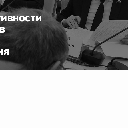
тивности
в
х
ия