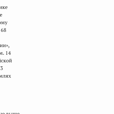
ике
е
ому
 68
ии»,
м. 14
йской
13
емлях
 но выше