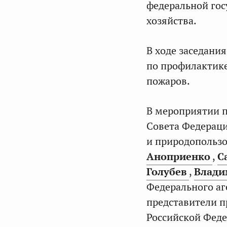
федеральной го
хозяйства.
В ходе заседани
по профилактике
пожаров.
В мероприятии п
Совета Федерац
и природопольз
Аноприенко
,
С
Голубев
,
Влади
Федерального аг
представители п
Российской Фед