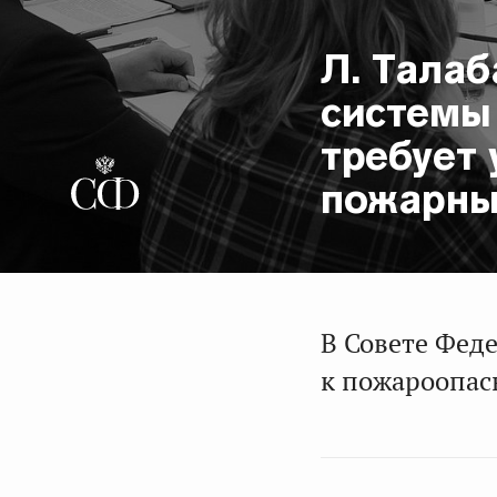
Л. Тала
системы
требует 
пожарны
В Совете Фед
к пожароопасн