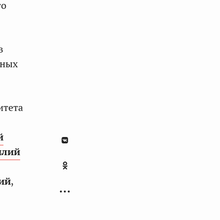
го
в
дных
итета
й
илий
ий
,