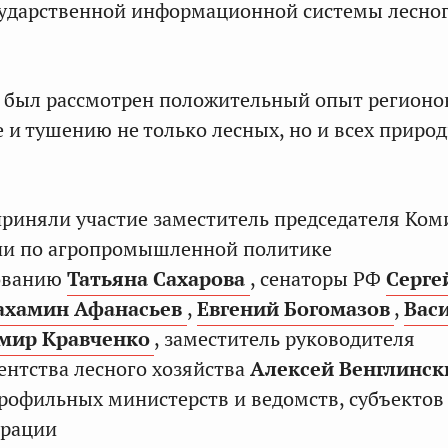
сударственной информационной системы лесно
я был рассмотрен положительный опыт регионо
 и тушению не только лесных, но и всех приро
риняли участие заместитель председателя Ком
ии по агропромышленной политике
ованию
Татьяна Сахарова
, сенаторы РФ
Серге
ахамин Афанасьев
,
Евгений Богомазов
,
Вас
мир Кравченко
, заместитель руководителя
ентства лесного хозяйства
Алексей Венглинск
рофильных министерств и ведомств, субъектов
ерации