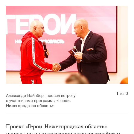
1
2
3
из
из
из
3
3
3
Александр Вайнберг провел встречу
с участниками программы «Герои.
Нижегородская область»
Проект «Герои. Нижегородская область»
направлен на интеграцию и трудоустройство