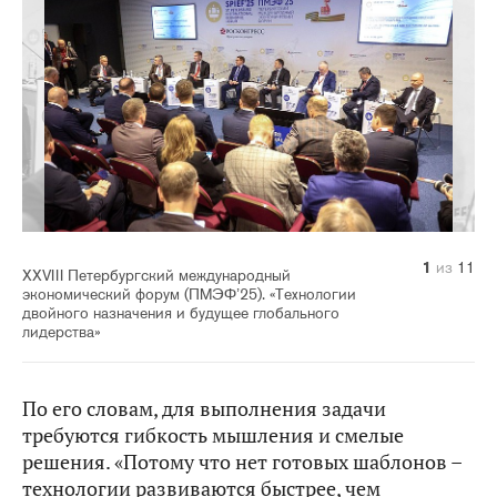
10
11
1
2
3
4
5
6
7
8
9
из
из
из
из
из
из
из
из
из
из
из
11
11
11
11
11
11
11
11
11
11
11
XXVIII Петербургский международный
экономический форум (ПМЭФ’25). «Технологии
двойного назначения и будущее глобального
лидерства»
По его словам, для выполнения задачи
требуются гибкость мышления и смелые
решения. «Потому что нет готовых шаблонов –
технологии развиваются быстрее, чем