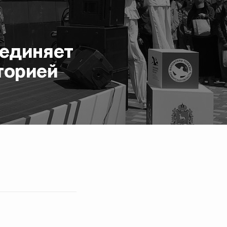
ъединяет
торией