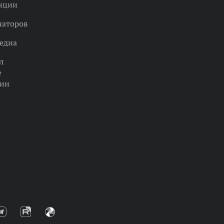
нции
наторов
едиа
л
е
ции