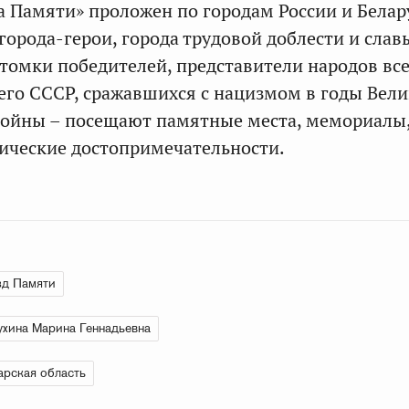
 Памяти» проложен по городам России и Белар
города-герои, города трудовой доблести и слав
омки победителей, представители народов все
го СССР, сражавшихся с нацизмом в годы Вел
войны – посещают памятные места, мемориалы
ические достопримечательности.
зд Памяти
хина Марина Геннадьевна
рская область