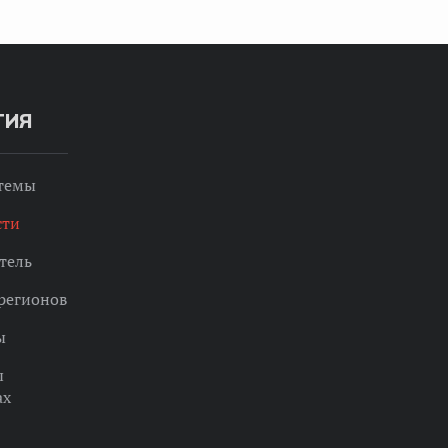
ТИЯ
 темы
сти
тель
регионов
ы
ы
ах