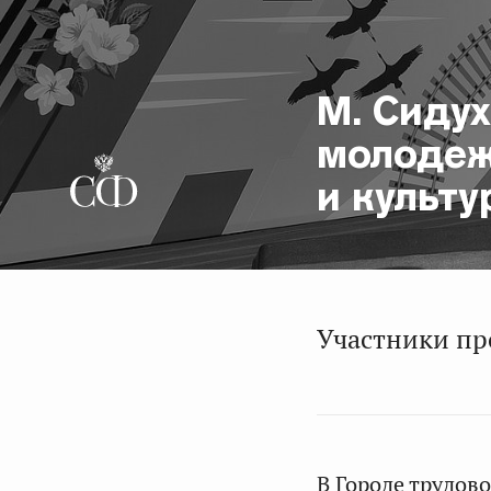
М. Сидух
молодеж
и культу
Участники пр
В Городе трудов