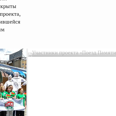
открыты
проекта,
дившейся
им