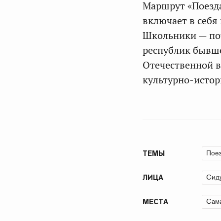
Маршрут «Поезда
включает в себя 
Школьники — пот
республик бывше
Отечественной 
культурно-истор
Пое
ТЕМЫ
Сиду
ЛИЦА
Сама
МЕСТА