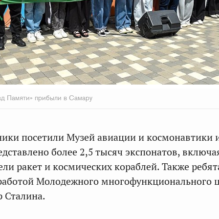
зд Памяти» прибыли в Самару
ики посетили Музей авиации и космонавтики и
едставлено более 2,5 тысяч экспонатов, включа
ли ракет и космических кораблей. Также ребят
 работой Молодежного многофункционального 
р Сталина.