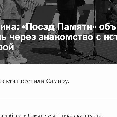
ина: «Поезд Памяти» об
ь через знакомство с ис
рой
оекта посетили Самару.
ой доблести Самаре участников культурно-