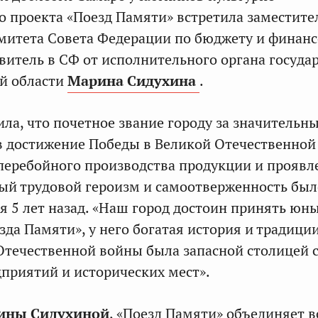
о проекта «Поезд Памяти» встретила заместите
омитета Совета Федерации по бюджету и финан
витель в СФ от исполнительного органа госуда
й области
Марина Сидухина
.
ла, что почетное звание городу за значительн
в достижение Победы в Великой Отечественной
перебойного производства продукции и прояв
ый трудовой героизм и самоотверженность был
я 5 лет назад. «Наш город достоин принять юн
зда Памяти», у него богатая история и традици
Отечественной войны была запасной столицей 
дприятий и исторических мест».
ины Сидухиной
, «Поезд Памяти» объединяет в