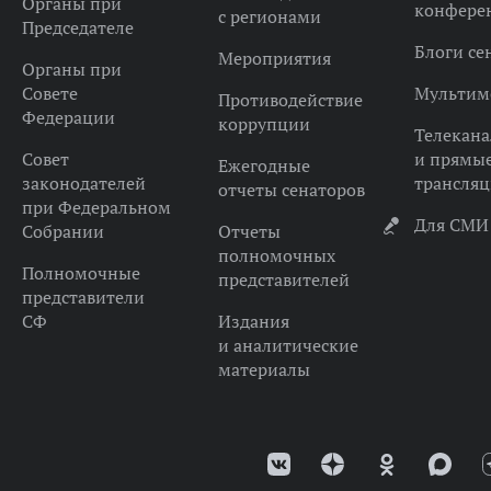
Органы при
конфере
с регионами
Председателе
Блоги се
Мероприятия
Органы при
Совете
Мультим
Противодействие
Федерации
коррупции
Телекана
Совет
и прямы
Ежегодные
законодателей
трансля
отчеты сенаторов
при Федеральном
Для СМИ
Собрании
Отчеты
полномочных
Полномочные
представителей
представители
СФ
Издания
и аналитические
материалы