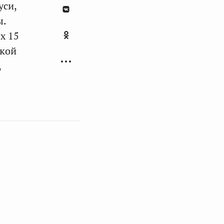
уси,
ы.
х 15
икой
,