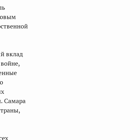
ль
совым
рственной
ый вклад
 войне,
ленные
о
ых
и. Самара
страны,
сех