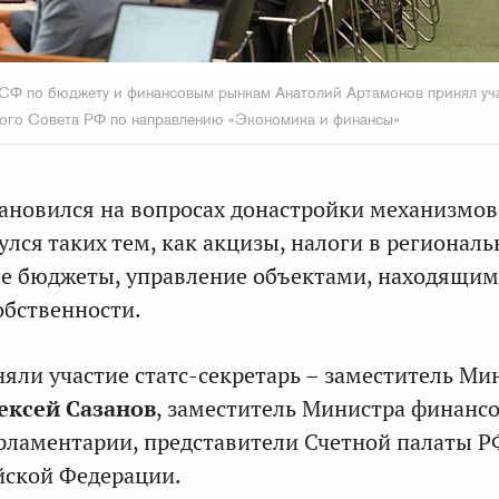
СФ по бюджету и финансовым рынкам Анатолий Артамонов принял уча
ого Совета РФ по направлению «Экономика и финансы»
ановился на вопросах донастройки механизмов
улся таких тем, как акцизы, налоги в регионал
е бюджеты, управление объектами, находящим
обственности.
няли участие статс-секретарь – заместитель Ми
ексей Сазанов
, заместитель Министра финанс
арламентарии, представители Счетной палаты Р
йской Федерации.