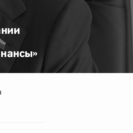
ании
инансы»
я