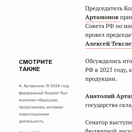
Председатель К
Артамонов
прин
Совета РФ по н
провел председа
Алексей Тексле
Обсуждались ит
СМОТРИТЕ
ТАКЖЕ
РФ в 2025 году, 
продукции.
А. Артамонов: В 2024 году
федеральный бюджет был
Анатолий Арта
исполнен образцово,
государства скл
продолжалась активная
инвестиционная
деятельность
Сенатор выступ
бюджетной дисци