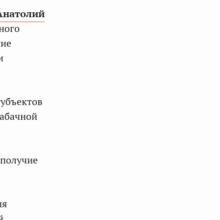
Анатолий
ного
тие
и
субъектов
табачной
ополучие
.
ия
й