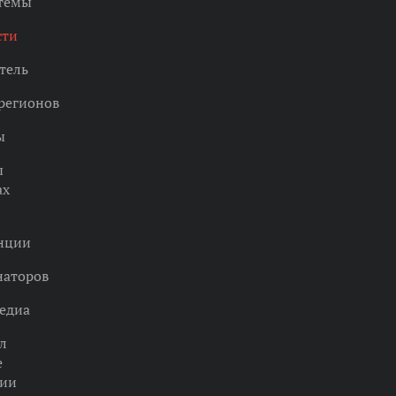
 темы
сти
тель
регионов
ы
ы
ах
нции
наторов
едиа
л
е
ции