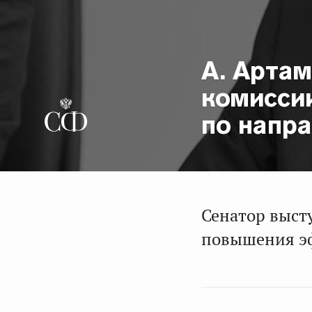
А. Артам
комисси
по напр
Сенатор выст
повышения эф