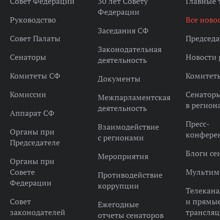
Совет Федерации
30 лет Совету
Главные
Федерации
Руководство
Все ново
Заседания СФ
Совет Палаты
Председа
Законодательная
Сенаторы
Новости 
деятельность
Комитеты СФ
Комитет
Документы
Комиссии
Сенатор
Межпарламентская
в регион
деятельность
Аппарат СФ
Пресс-
Взаимодействие
Органы при
конфере
с регионами
Председателе
Блоги се
Мероприятия
Органы при
Совете
Мультим
Противодействие
Федерации
коррупции
Телекана
Совет
и прямы
Ежегодные
законодателей
трансля
отчеты сенаторов