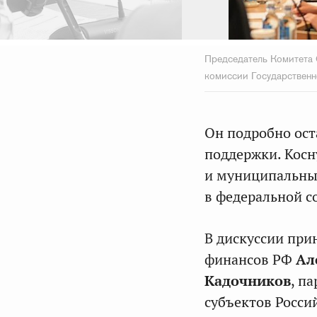
Председатель Комитета 
комиссии Государственн
Он подробно ост
поддержки. Косн
и муниципальны
в федеральной с
В дискуссии при
финансов РФ
Ал
Кадочников
, п
субъектов Росси