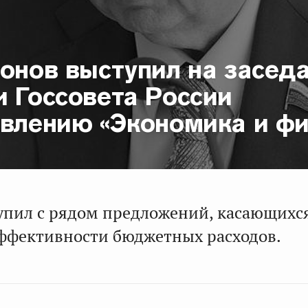
онов выступил на засед
и Госсовета России
авлению «Экономика и ф
упил с рядом предложений, касающихс
фективности бюджетных расходов.