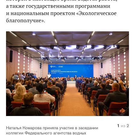
а также государственными программами
и национальным проектом «Экологическое
благополучие».
1
2
из
из
2
2
Наталья Комарова приняла участие в заседании
коллегии Федерального агентства водных