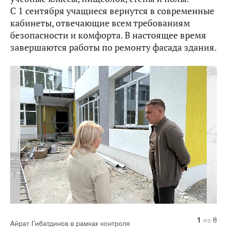
С 1 сентября учащиеся вернутся в современные
кабинеты, отвечающие всем требованиям
безопасности и комфорта. В настоящее время
завершаются работы по ремонту фасада здания.
1
2
3
4
5
6
7
8
из
из
из
из
из
из
из
из
8
8
8
8
8
8
8
8
Айрат Гибатдинов в рамках контроля