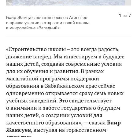
1
2
3
4
5
6
7
из
из
из
из
из
из
из
7
7
7
7
7
7
7
Баир Жамсуев посетил поселок Агинское
и принял участие в открытии новой школы
в микрорайоне «Западный»
«Строительство школы – это всегда радость,
движение вперед. Мы инвестируем в будущее
наших детей, создавая современные условия
для их обучения и развития. В рамках
масштабной программы поддержки
образования в Забайкальском крае сейчас
одновременно открывается сразу семь новых
учебных заведений. Это свидетельствует
о внимании и заботе государства о будущем
наших детей, о создании условий для
качественного образования», — сказал
Баир
Жамсуев
, выступая на торжественном