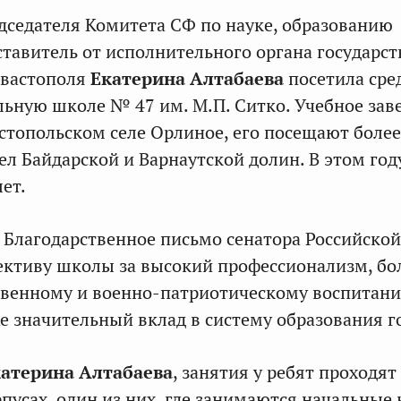
дседателя Комитета СФ по науке, образованию
дставитель от исполнительного органа государс
евастополя
Екатерина Алтабаева
посетила ср
ьную школе № 47 им. М.П. Ситко. Учебное зав
астопольском селе Орлиное, его посещают более
сел Байдарской и Варнаутской долин. В этом го
ет.
 Благодарственное письмо сенатора Российской
ективу школы за высокий профессионализм, б
твенному и военно-патриотическому воспитан
же значительный вклад в систему образования г
атерина Алтабаева
, занятия у ребят проходят
пусах, один из них, где занимаются начальные 