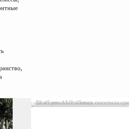
монтные
сь
ранство,
а