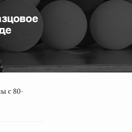
азцовое
де
ы с 80-