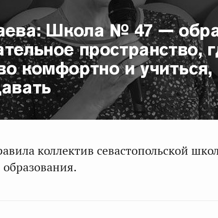
баева: Школа № 47 — обр
тельное пространство, г
о комфортно и учиться,
давать
равила коллектив севастопольской школ
 образования.