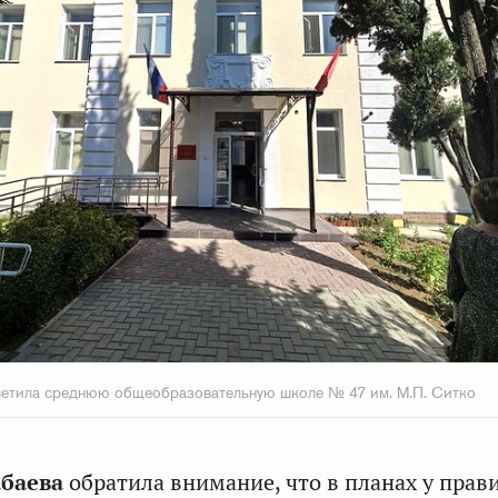
сетила среднюю общеобразовательную школе № 47 им. М.П. Ситко
абаева
обратила внимание, что в планах у прав