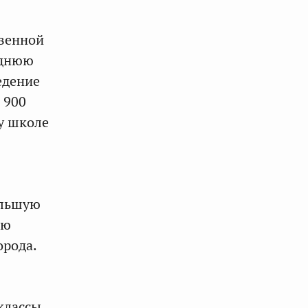
твенной
еднюю
едение
 900
ду школе
ольшую
ию
орода.
классы,