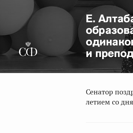
Е. Алта
образова
одинаков
и препо
Сенатор позд
летием со дня