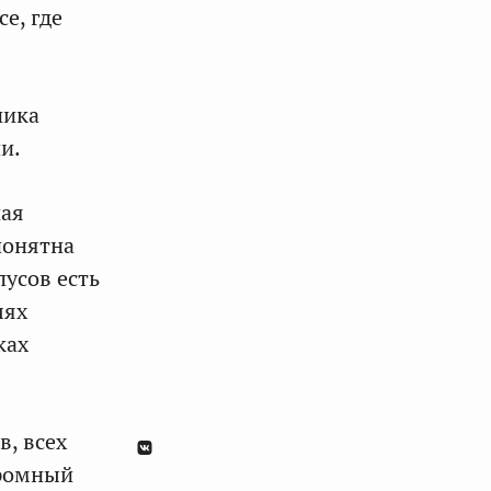
е, где
ника
и.
ная
понятна
усов есть
лях
ках
, всех
ромный