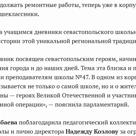
должать ремонтные работы, теперь уже в корпус
ршеклассники.
а учащимся дневники севастопольского школь
 истории этой уникальной региональной традици
евник посвящен севастопольским героям, начи
ия города и до наших дней. Тема эта близка и 
к и преподавателям школы №47. В одном из корп
азывается не только о самой школе, но и о жите
ны — героях Великой Отечественной и участни
нной операции», — пояснила парламентарий.
абаева
поблагодарила педагогический коллектив
олы и лично директора
Надежду Козлову
за ог