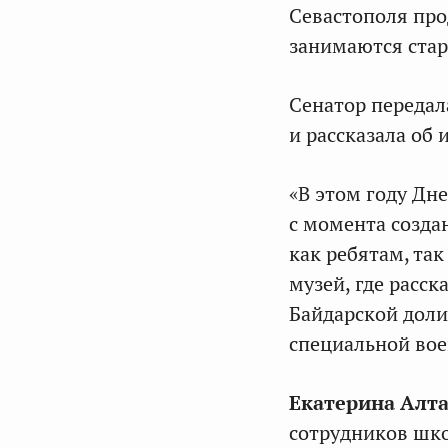
Севастополя про
занимаются ста
Сенатор передал
и рассказала об
«В этом году Дн
с момента создан
как ребятам, та
музей, где расск
Байдарской доли
специальной вое
Екатерина Алт
сотрудников шк