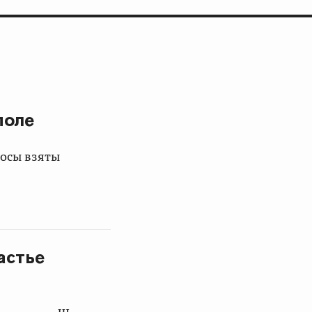
поле
росы взяты
астье