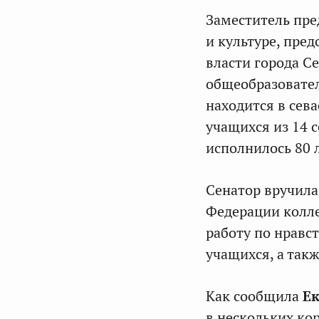
Заместитель пре
и культуре, пре
власти города С
общеобразовател
находится в сев
учащихся из 14 
исполнилось 80 л
Сенатор вручила
Федерации колл
работу по нравс
учащихся, а так
Как сообщила
Ек
в нескольких кор