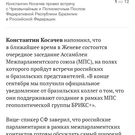
10
11
12
1
2
3
4
5
6
7
8
9
из
из
из
из
из
из
из
из
из
из
из
из
12
12
12
12
12
12
12
12
12
12
12
12
Константин Косачев провел встречу
с Чрезвычайным и Полномочным Послом
Федеративной Республики Бразилии
в Российской Федерации
Константин Косачев
напомнил, что
в ближайшее время в Женеве состоится
очередное заседание Ассамблеи
Межпарламентского союза (МПС), на полях
которого пройдут встречи российских
и бразильских представителей. «В конце
сентября мы получили официальное
уведомление от бразильских коллег о том, что
они поддерживают создание в рамках МПС
геополитической группы БРИКС+».
Вице-спикер СФ заверил, что российские
парламентарии в рамках межпарламентских
контактов готовы обсуждать самый широкий