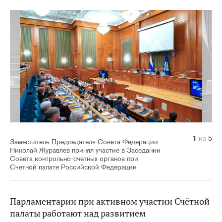
1
2
3
4
5
из
из
из
из
из
5
5
5
5
5
Заместитель Председателя Совета Федерации
Николай Журавлёв принял участие в Заседании
Совета контрольно-счетных органов при
Счетной палате Российской Федерации
Парламентарии при активном участии Счётной
палаты работают над развитием