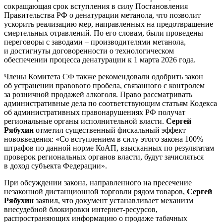
сокращающая срок вступления в силу Постановления
Правительства РФ о денатурации метанола, что позволит
ускорить реализацию мер, направленных на предотвращение
смертельных отравлений. По его словам, были проведены
переговоры с заводами – производителями метанола,
и достигнуты договоренности о технологическом
обеспечении процесса денатурации к 1 марта 2026 года.
Члены Комитета СФ также рекомендовали одобрить закон
об устранении правового пробела, связанного с контролем
за розничной продажей алкоголя. Право рассматривать
административные дела по соответствующим статьям Кодекса
об административных правонарушениях РФ получат
региональные органы исполнительной власти.
Сергей
Рябухин
отметил существенный фискальный эффект
нововведения: «Со вступлением в силу этого закона 100%
штрафов по данной норме КоАП, взысканных по результатам
проверок региональных органов власти, будут зачисляться
в доход субъекта Федерации».
При обсуждении закона, направленного на пресечение
незаконной дистанционной торговли рядом товаров,
Сергей
Рябухин
заявил, что документ устанавливает механизм
внесудебной блокировки интернет-ресурсов,
распространяющих информацию о продаже табачных