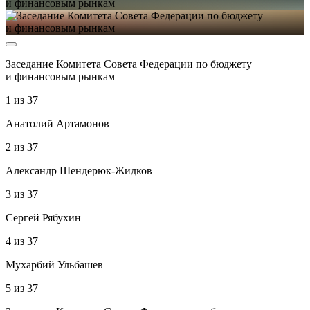
Заседание Комитета Совета Федерации по бюджету
и финансовым рынкам
1
из
37
Анатолий Артамонов
2
из
37
Александр Шендерюк-Жидков
3
из
37
Сергей Рябухин
4
из
37
Мухарбий Ульбашев
5
из
37