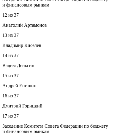
и финансовым рынкам
12
из
37
Анатолий Артамонов
13
из
37
Владимир Киселев
14
из
37
Вадим Деньгин
15
из
37
Андрей Епишин
16
из
37
Дмитрий Горицкий
17
из
37
Заседание Комитета Совета Федерации по бюджету
и финансовым рынкам