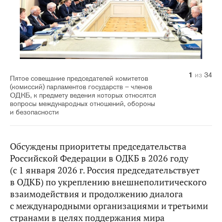
10
14
20
21
22
23
24
25
26
27
28
29
30
31
32
33
34
11
12
13
15
16
17
18
19
1
2
3
4
5
6
7
8
9
из
из
из
из
из
из
из
из
из
из
из
из
из
из
из
из
из
из
из
из
из
из
из
из
из
из
из
из
из
из
из
из
из
из
34
34
34
34
34
34
34
34
34
34
34
34
34
34
34
34
34
34
34
34
34
34
34
34
34
34
34
34
34
34
34
34
34
34
Пятое совещание председателей комитетов
(комиссий) парламентов государств – членов
ОДКБ, к предмету ведения которых относятся
вопросы международных отношений, обороны
и безопасности
Обсуждены приоритеты председательства
Российской Федерации в ОДКБ в 2026 году
(с 1 января 2026 г. Россия председательствует
в ОДКБ) по укреплению внешнеполитического
взаимодействия и продолжению диалога
с международными организациями и третьими
странами в целях поддержания мира