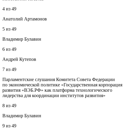
4
из
49
Анатолий Артамонов
5
из
49
Владимир Булавин
6
из
49
Андрей Кутепов
7
из
49
Парламентские слушания Комитета Совета Федерации
по экономической политике «Государственная корпорация
развития «ВЭБ.РФ» как платформа технологического
лидерства для координации институтов развития»
8
из
49
Владимир Булавин
9
из
49