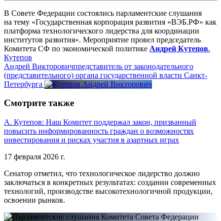
В Совете Федерации состоялись парламентские слушания
на тему «Государственная корпорация развития «ВЭБ.РФ» как
платформа технологического лидерства для координации
институтов развития». Мероприятие провел председатель
Комитета СФ по экономической политике
Андрей Кутепов
.
Кутепов
Андрей Викторович
представитель от законодательного
(представительного) органа государственной власти Санкт-
Петербурга
Смотрите также
А. Кутепов: Наш Комитет поддержал закон, призванный
повысить информированность граждан о возможностях
инвестирования и рисках участия в азартных играх
17 февраля 2026 г.
Сенатор
отметил, что технологическое лидерство должно
заключаться в конкретных результатах: создании современных
технологий, производстве высокотехнологичной продукции,
освоении рынков.