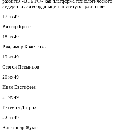
развития «ВЭБ.РФ» как платформа технологического
лидерства для координации институтов развития»
17
из
49
Виктор Кресс
18
из
49
Владимир Кравченко
19
из
49
Сергей Перминов
20
из
49
Иван Евстифеев
21
из
49
Евгений Дитрих
22
из
49
Александр Жуков