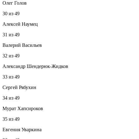
Олег Голов
30
из
49
Алексей Наумец
31
из
49
Валерий Васильев
32
из
49
Александр Шендерюк-Жидков
33
из
49
Сергей Рябухин
34
из
49
Мурат Хапсироков
35
из
49
Евгения Уваркина