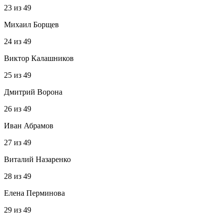
23
из
49
Михаил Борщев
24
из
49
Виктор Калашников
25
из
49
Дмитрий Ворона
26
из
49
Иван Абрамов
27
из
49
Виталий Назаренко
28
из
49
Елена Перминова
29
из
49