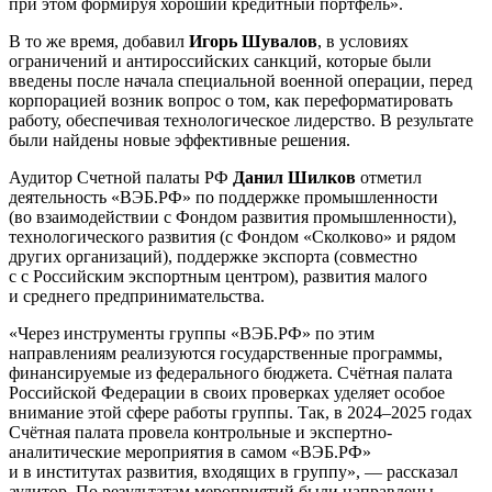
при этом формируя хороший кредитный портфель».
В то же время, добавил
Игорь Шувалов
, в условиях
ограничений и антироссийских санкций, которые были
введены после начала специальной военной операции, перед
корпорацией возник вопрос о том, как переформатировать
работу, обеспечивая технологическое лидерство. В результате
были найдены новые эффективные решения.
Аудитор Счетной палаты РФ
Данил Шилков
отметил
деятельность «ВЭБ.РФ» по поддержке промышленности
(во взаимодействии с Фондом развития промышленности),
технологического развития (с Фондом «Сколково» и рядом
других организаций), поддержке экспорта (совместно
с с Российским экспортным центром), развития малого
и среднего предпринимательства.
«Через инструменты группы «ВЭБ.РФ» по этим
направлениям реализуются государственные программы,
финансируемые из федерального бюджета. Счётная палата
Российской Федерации в своих проверках уделяет особое
внимание этой сфере работы группы. Так, в 2024–2025 годах
Счётная палата провела контрольные и экспертно-
аналитические мероприятия в самом «ВЭБ.РФ»
и в институтах развития, входящих в группу», — рассказал
аудитор. По результатам мероприятий были направлены