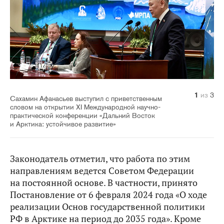
1
2
3
из
из
из
3
3
3
Сахамин Афанасьев выступил с приветственным
словом на открытии XI Международной научно-
практической конференции «Дальний Восток
и Арктика: устойчивое развитие»
Законодатель отметил, что работа по этим
направлениям ведется Советом Федерации
на постоянной основе. В частности, принято
Постановление от 6 февраля 2024 года «О ходе
реализации Основ государственной политики
РФ в Арктике на период до 2035 года». Кроме