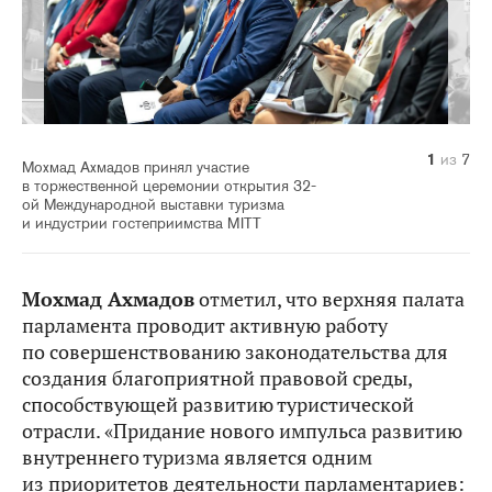
1
2
3
4
5
6
7
из
из
из
из
из
из
из
7
7
7
7
7
7
7
Мохмад Ахмадов принял участие
в торжественной церемонии открытия 32-
ой Международной выставки туризма
и индустрии гостеприимства MITT
Мохмад Ахмадов
отметил, что верхняя палата
парламента проводит активную работу
по совершенствованию законодательства для
создания благоприятной правовой среды,
способствующей развитию туристической
отрасли. «Придание нового импульса развитию
внутреннего туризма является одним
из приоритетов деятельности парламентариев: