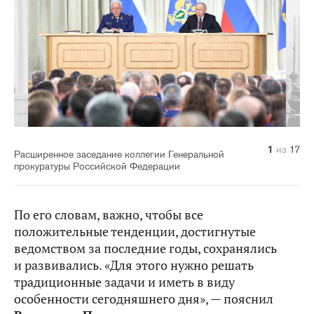
10
14
11
12
13
15
16
17
1
2
3
4
5
6
7
8
9
из
из
из
из
из
из
из
из
из
из
из
из
из
из
из
из
из
17
17
17
17
17
17
17
17
17
17
17
17
17
17
17
17
17
Расширенное заседание коллегии Генеральной
прокуратуры Российской Федерации
По его словам, важно, чтобы все
положительные тенденции, достигнутые
ведомством за последние годы, сохранялись
и развивались. «Для этого нужно решать
традиционные задачи и иметь в виду
особенности сегодняшнего дня», — пояснил