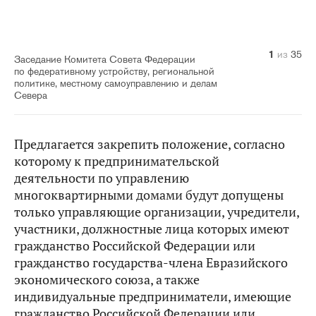
10
14
20
21
22
23
24
25
26
27
28
29
30
31
32
33
34
35
11
12
13
15
16
17
18
19
1
2
3
4
5
6
7
8
9
из
из
из
из
из
из
из
из
из
из
из
из
из
из
из
из
из
из
из
из
из
из
из
из
из
из
из
из
из
из
из
из
из
из
из
35
35
35
35
35
35
35
35
35
35
35
35
35
35
35
35
35
35
35
35
35
35
35
35
35
35
35
35
35
35
35
35
35
35
35
Заседание Комитета Совета Федерации
по федеративному устройству, региональной
политике, местному самоуправлению и делам
Севера
Предлагается закрепить положение, согласно
которому к предпринимательской
деятельности по управлению
многоквартирными домами будут допущены
только управляющие организации, учредители,
участники, должностные лица которых имеют
гражданство Российской Федерации или
гражданство государства-члена Евразийского
экономического союза, а также
индивидуальные предприниматели, имеющие
гражданство Российской Федерации или