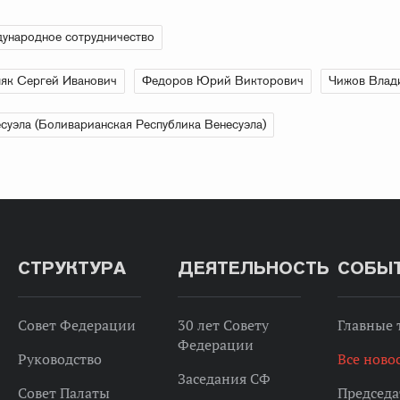
ународное сотрудничество
як Сергей Иванович
Федоров Юрий Викторович
Чижов Влад
суэла (Боливарианская Республика Венесуэла)
СТРУКТУРА
ДЕЯТЕЛЬНОСТЬ
СОБЫ
Совет Федерации
30 лет Совету
Главные
Федерации
Руководство
Все ново
Заседания СФ
Совет Палаты
Председа