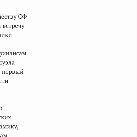
честву СФ
 встречу
лики
 финансам
суэла-
е первый
сти
о
ских
амику,
ам,