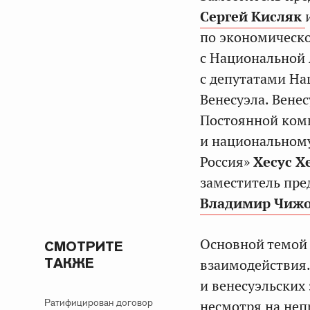
Сергей Кисляк
по экономическо
с Национальной
с депутатами На
Венесуэла. Вене
Постоянной ком
и национальному
Россия»
Хесус Х
заместитель пре
Владимир Чиж
Основной темой
СМОТРИТЕ
ТАКЖЕ
взаимодействия
и венесуэльских
Ратифицирован договор
несмотря на неп