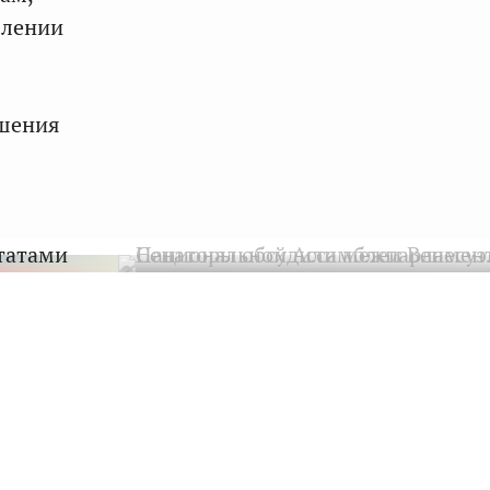
блении
ошения