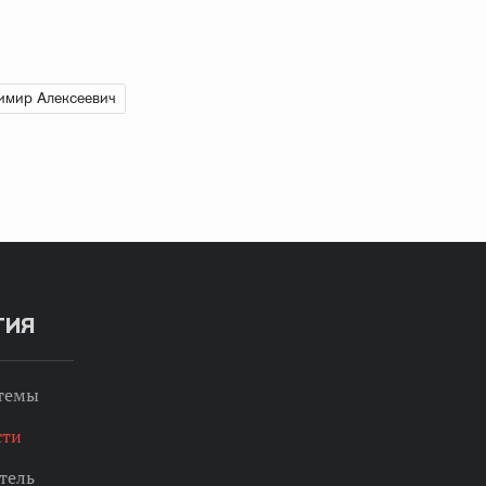
имир Алексеевич
ТИЯ
 темы
сти
тель