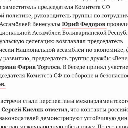
и заместитель председателя Комитета СФ
й политике, руководитель группы по сотрудни
 Ассамблеей Венесуэлы
Юрий Федоров
провели
циональной Ассамблеи Боливарианской Респуб
суэльскую делегацию возглавлял председатель
иссии Национальной ассамблеи по экономике,
 развитию, председатель группы дружбы «Вене
ерман Фариа Тортоса
. В беседе принял участи
дседателя Комитета СФ по обороне и безопасно
ов
.
 встречи стали перспективы межпарламентског
.
Сергей Кисляк
отметил, что контакты россий
 законодателей демонстрируют устойчивую дин
ростую международную обстановку. По его слов