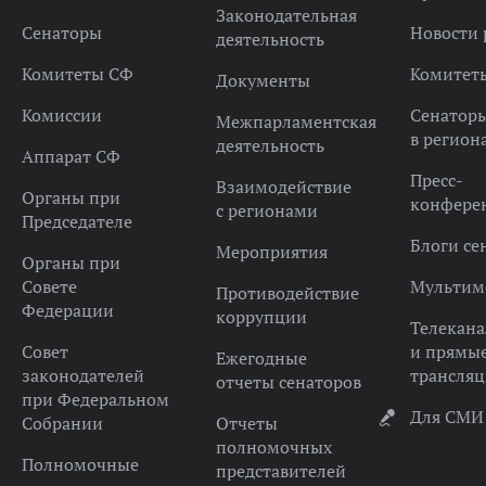
Законодательная
Сенаторы
Новости 
деятельность
Комитеты СФ
Комитет
Документы
Комиссии
Сенатор
Межпарламентская
в регион
деятельность
Аппарат СФ
Пресс-
Взаимодействие
Органы при
конфере
с регионами
Председателе
Блоги се
Мероприятия
Органы при
Совете
Мультим
Противодействие
Федерации
коррупции
Телекана
Совет
и прямы
Ежегодные
законодателей
трансля
отчеты сенаторов
при Федеральном
Для СМИ
Собрании
Отчеты
полномочных
Полномочные
представителей