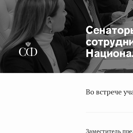
Сенатор
сотрудн
Национа
Во встрече уч
Заместитель пр