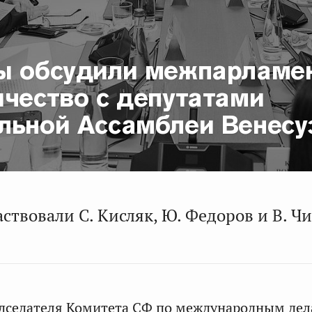
ы обсудили межпарламе
ичество с депутатами
льной Ассамблеи Венесу
аствовали С. Кисляк, Ю. Федоров и В. Ч
едседателя Комитета СФ по международным де