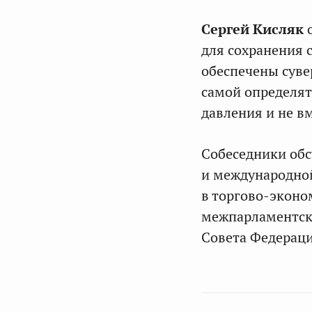
Сергей Кисляк
о
для сохранения 
обеспечены суве
самой определят
давления и не в
Собеседники обс
и международной
в торгово-эконо
межпарламентски
Совета Федераци