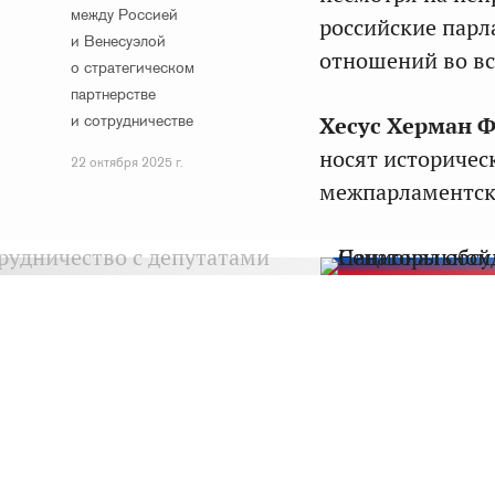
между Россией
российские парл
и Венесуэлой
отношений во вс
о стратегическом
партнерстве
и сотрудничестве
Хесус Херман 
носят историчес
22 октября 2025 г.
межпарламентск