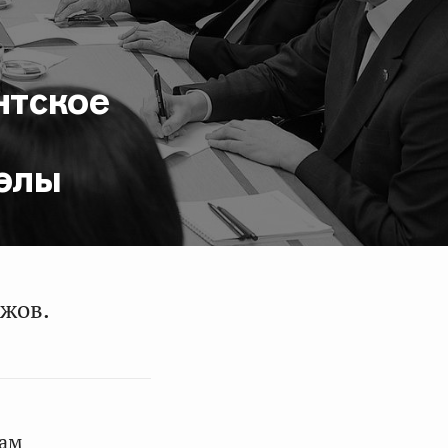
нтское
элы
ижов.
лам