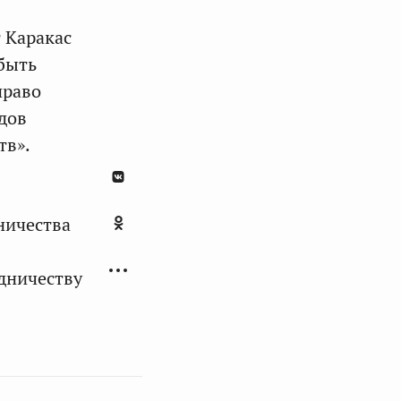
 Каракас
 быть
право
дов
тв».
ничества
дничеству