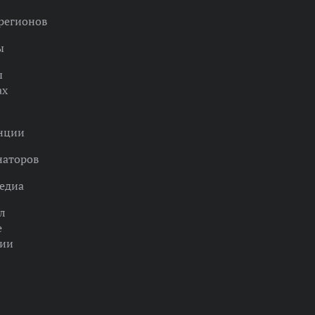
регионов
ы
ы
ах
нции
наторов
едиа
л
е
ции