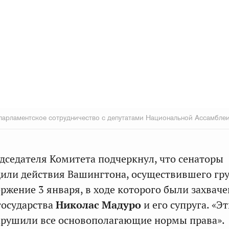
арламентское сотрудничество с депутатами Национальной Ассамбле
дседателя Комитета подчеркнул, что сенаторы
или действия Вашингтона, осуществившего гр
ржение 3 января, в ходе которого были захвач
государства
Николас Мадуро
и его супруга. «Э
арушили все основополагающие нормы права».