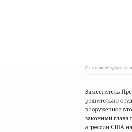
Сенаторы обсудили межп
Заместитель Пре
решительно осуд
вооруженное вто
законный глава 
агрессии США н