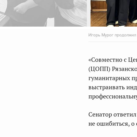
Игорь Мурог продолжил
«Совместно с Ц
(ЦОПП) Рязанско
гуманитарных пр
выстраивать ин
профессиональну
Сенатор ответил
не ошибиться, о