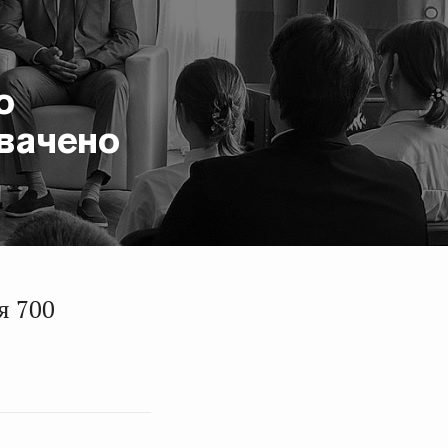
о
вачено
я 700