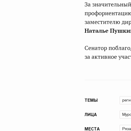
За значительный
профориентаци
заместителю дир
Наталье Пушки
Сенатор поблаго
за активное учас
рег
ТЕМЫ
Муро
ЛИЦА
Ряза
МЕСТА