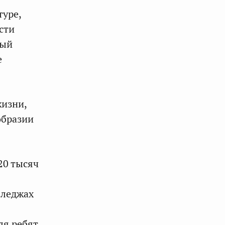
туре,
сти
ный
е
жизни,
образии
20 тысяч
лледжах
ля ребят