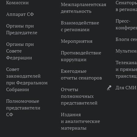
Комиссии
Сенатор
Межпарламентская
в регион
деятельность
Аппарат СФ
Пресс-
Взаимодействие
Органы при
конфере
с регионами
Председателе
Блоги се
Мероприятия
Органы при
Совете
Мультим
Противодействие
Федерации
коррупции
Телекана
Совет
и прямы
Ежегодные
законодателей
трансля
отчеты сенаторов
при Федеральном
Для СМИ
Собрании
Отчеты
полномочных
Полномочные
представителей
представители
СФ
Издания
и аналитические
материалы