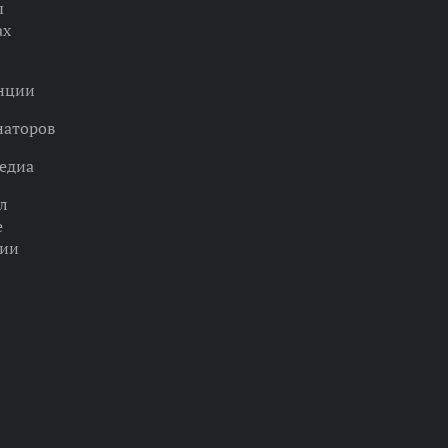
ы
ах
нции
наторов
едиа
л
е
ции