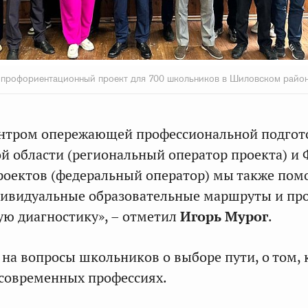
 профориентационный проект для 700 школьников в Шиловском райо
ентром опережающей профессиональной подгот
й области (региональный оператор проекта) и
оектов (федеральный оператор) мы также пом
дивидуальные образовательные маршруты и пр
ю диагностику», – отметил
Игорь Мурог
.
 на вопросы школьников о выборе пути, о том, 
 современных профессиях.