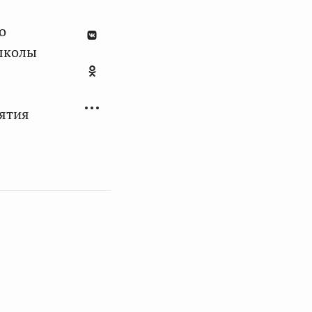
о
 школы
иятия