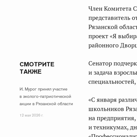
Член Комитета С
представитель о
Рязанской облас
проект «Я выбир
районного Дворц
Сенатор подчерк
СМОТРИТЕ
ТАКЖЕ
и задача взросл
специальностей,
И. Мурог принял участие
в эколого-патриотической
«С января разли
акции в Рязанской области
школьников Ряза
12 мая 2026 г.
на предприятия,
и техникумах, д
«Профессионалит