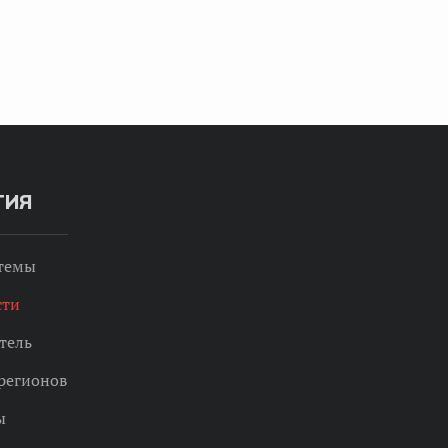
ТИЯ
 темы
сти
тель
регионов
ы