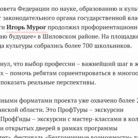
овета Федерации по науке, образованию и куль
т законодательного органа государственной вла
ти
Игорь Мурог
продолжил профориентацион
аю будущее» в Шиловском районе. На площадк
а культуры собрались более 700 школьников.
нул, что выбор профессии – важнейший шаг в 
ых – помочь ребятам сориентироваться в много
 показать реальные перспективы.
чными форматами проекта уже охвачено более 
нской области. Это ПрофТуры – экскурсии
 ПрофГиды – экскурсии с мастер-классами в ко
ни открытых дверей в рамках программы
ет», фестиваль «Безграничные возможности» д