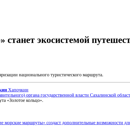
о» станет экосистемой путешес
яризации национального туристического маршрута.
кин
Хапочкин
тавительного) органа государственной власти Сахалинской облас
та «Золотое кольцо».
ие морские маршруты» создаст дополнительные возможности для