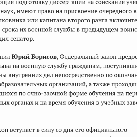
щие подготовку диссертации на соискание уче
 наук, имеют право на присвоение очередного 
лковника или капитана второго ранга включит
я срока их военной службы в предыдущем воин
щил сенатор.
чнил
Юрий Борисов
, Федеральный закон предо
зыва на военную службу гражданам, поступивш
аны внутренних дел непосредственно по оконча
бразовательных организаций, а также проход
щихся по очно-заочной форме обучения на пер
ных органах и на время обучения в учебных за
он вступает в силу со дня его официального