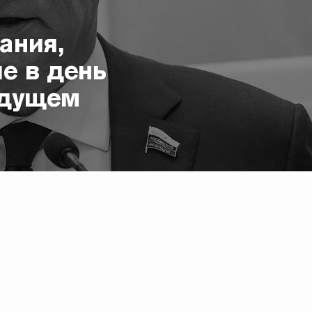
ания,
е в день
ыдущем