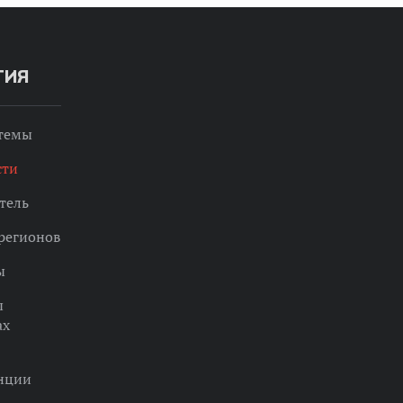
ТИЯ
 темы
сти
тель
регионов
ы
ы
ах
нции