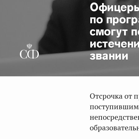
Офицеры
по прог
смогут п
истечен
звании
Отсрочка от 
поступившим 
непосредстве
образователь