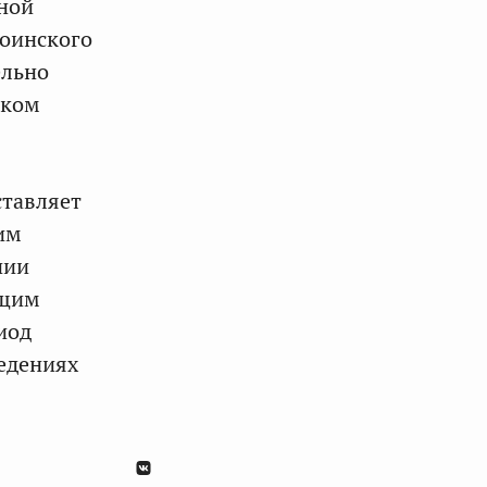
ной
воинского
ельно
ском
ставляет
им
нии
ящим
иод
ведениях