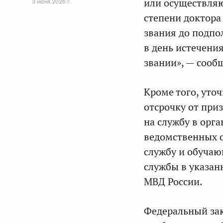
или осуществляю
3 июня 2026 г.
степени доктора
звания до подпо
в день истечени
звании», — сооб
Кроме того, уто
отсрочку от при
на службу в орг
ведомственных о
службу и обучаю
службы в указан
МВД России.
Федеральный зак