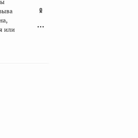
ны
зыва
на,
я или