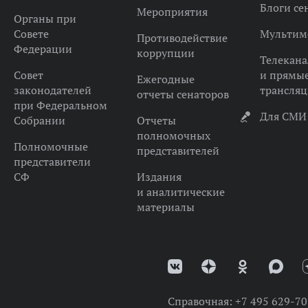
Блоги се
Мероприятия
Органы при
Совете
Мультим
Противодействие
Федерации
коррупции
Телекана
Совет
и прямы
Ежегодные
законодателей
трансля
отчеты сенаторов
при Федеральном
Для СМИ
Собрании
Отчеты
полномочных
Полномочные
представителей
представители
СФ
Издания
и аналитические
материалы
Справочная:
+7 495 629-70