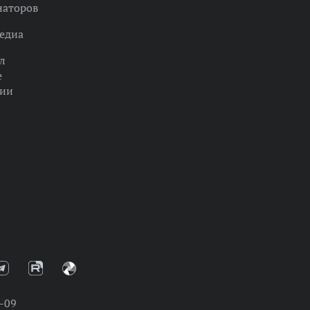
наторов
едиа
л
е
ции
-09