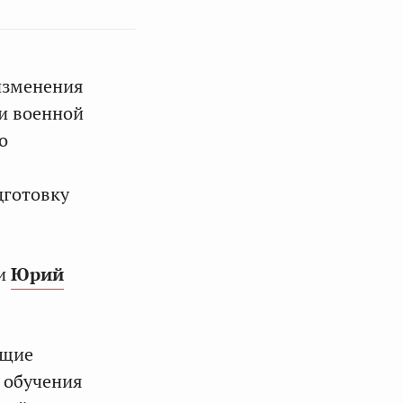
 изменения
 и военной
о
дготовку
ти
Юрий
ящие
 обучения