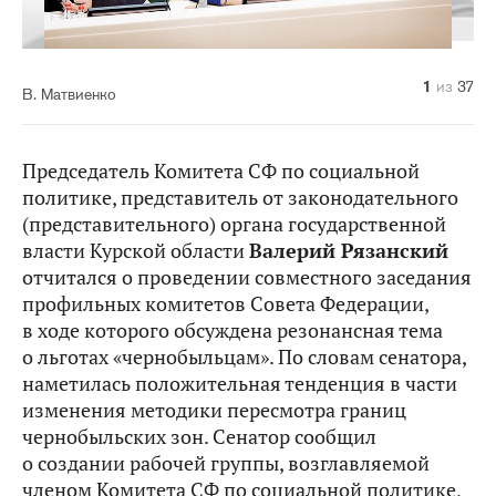
10
14
20
21
22
23
24
25
26
27
28
29
30
31
32
33
34
35
36
37
11
12
13
15
16
17
18
19
1
2
3
4
5
6
7
8
9
из
из
из
из
из
из
из
из
из
из
из
из
из
из
из
из
из
из
из
из
из
из
из
из
из
из
из
из
из
из
из
из
из
из
из
из
из
37
37
37
37
37
37
37
37
37
37
37
37
37
37
37
37
37
37
37
37
37
37
37
37
37
37
37
37
37
37
37
37
37
37
37
37
37
В. Матвиенко
Председатель Комитета СФ по социальной
политике, представитель от законодательного
(представительного) органа государственной
власти Курской области
Валерий Рязанский
отчитался о проведении совместного заседания
профильных комитетов Совета Федерации,
в ходе которого обсуждена резонансная тема
о льготах «чернобыльцам». По словам сенатора,
наметилась положительная тенденция в части
изменения методики
пересмотра
границ
чернобыльских зон. Сенатор сообщил
о создании рабочей группы, возглавляемой
членом Комитета СФ по социальной политике,