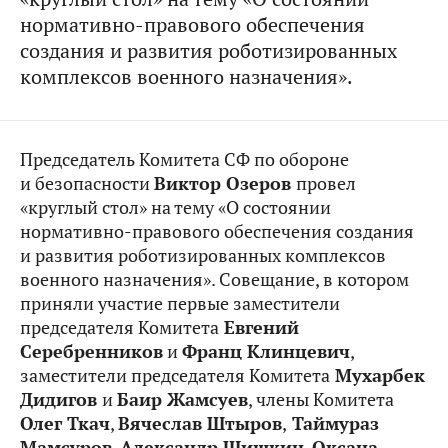
нормативно-правового обеспечения
создания и развития роботизированных
комплексов военного назначения».
Председатель Комитета СФ по обороне
и безопасности
Виктор Озеров
провел
«круглый стол» на тему «О состоянии
нормативно-правового обеспечения создания
и развития роботизированных комплексов
военного назначения». Совещание, в котором
приняли участие первые заместители
председателя Комитета
Евгений
Серебренников
и
Франц Клинцевич
,
заместители председателя Комитета
Мухарбек
Дидигов
и
Баир Жамсуев
, члены Комитета
Олег Ткач
,
Вячеслав Штыров
,
Таймураз
Мамсуров
,
Александр Шишкин
,
Оксана