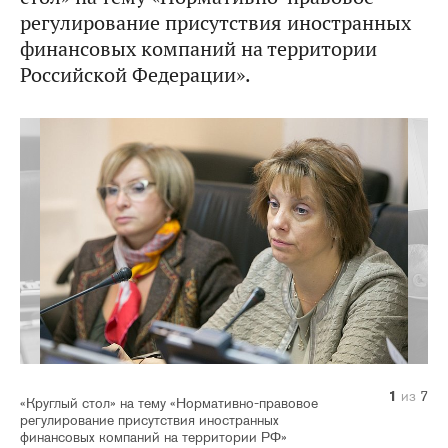
регулирование присутствия иностранных
финансовых компаний на территории
Российской Федерации».
1
2
3
4
5
6
7
из
из
из
из
из
из
из
7
7
7
7
7
7
7
«Круглый стол» на тему «Нормативно-правовое
регулирование присутствия иностранных
финансовых компаний на территории РФ»