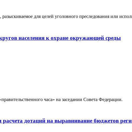
о, разыскиваемое для целей уголовного преследования или испо
кругов населения к охране окружающей среды
правительственного часа» на заседании Совета Федерации.
и расчета дотаций на выравнивание бюджетов рег