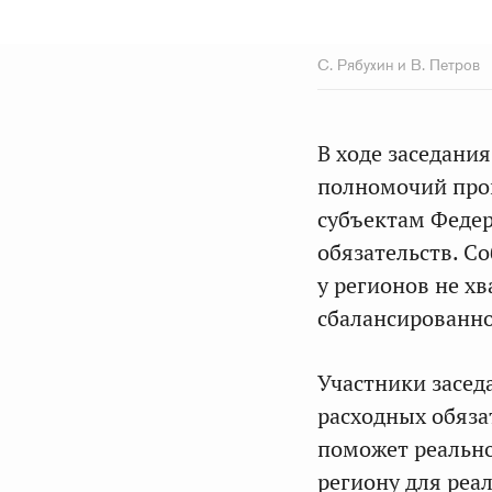
С. Рябухин и В. Петров
В ходе заседани
полномочий пров
субъектам Феде
обязательств. С
у регионов не хв
сбалансированн
Участники засед
расходных обяза
поможет реально
региону для реа