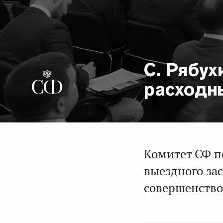
С. Рябух
расходн
Комитет СФ п
выездного за
совершенств