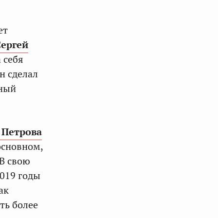
ет
Сергей
 себя
н сделал
лный
 Петрова
основном,
 В свою
2019 годы
ак
ть более