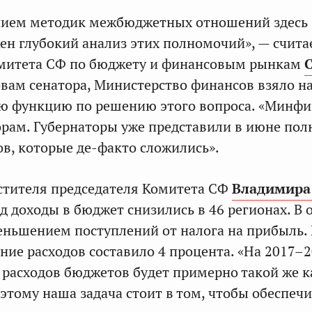
нием методик межбюджетных отношений здесь
жен глубокий анализ этих полномочий», — счита
омитета СФ по бюджету и финансовым рынкам
овам сенатора, Министерство финансов взяло на
 функцию по решению этого вопроса. «Минфи
орам. Губернаторы уже представили в июне по
ов, которые де-факто сложились».
стителя председателя Комитета СФ
Владимира
од доходы в бюджет снизились в 46 регионах. В 
меньшением поступлений от налога на прибыль.
ение расходов составило 4 процента. «На 2017–
 расходов бюджетов будет примерно такой же к
оэтому наша задача стоит в том, чтобы обеспечи