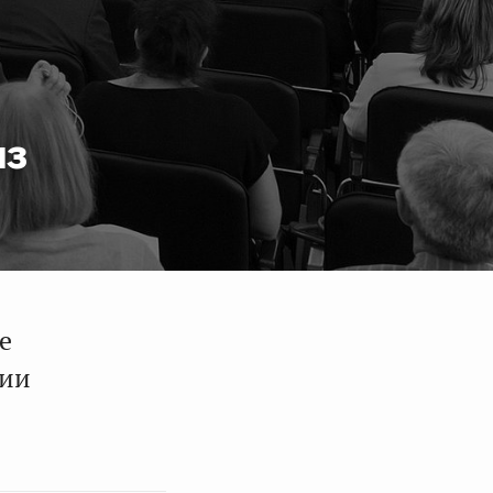
из
е
ции