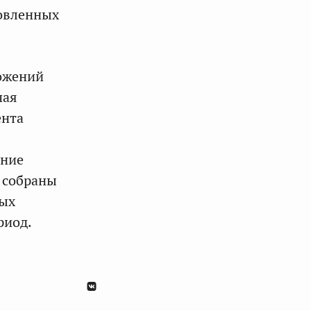
новленных
ложений
чая
ента
ение
 собраны
вых
риод.