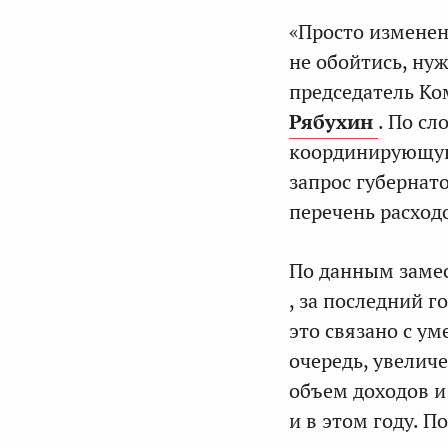
«Просто измене
не обойтись, ну
председатель К
Рябухин
. По сл
координирующую
запрос губернат
перечень расход
По данным заме
, за последний г
это связано с у
очередь, увелич
объем доходов и
и в этом году. П