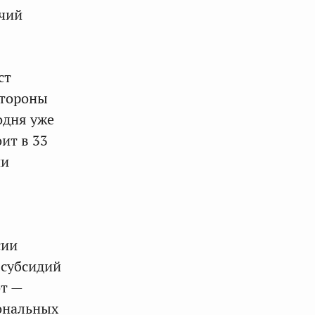
очий
ст
стороны
одня уже
ит в 33
ии
сии
 субсидий
от —
ональных