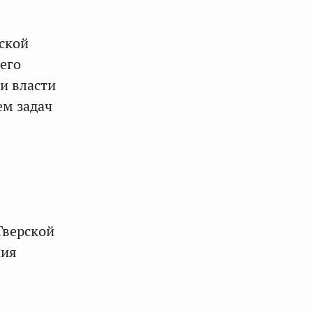
ской
его
и власти
ем задач
я
Тверской
ния