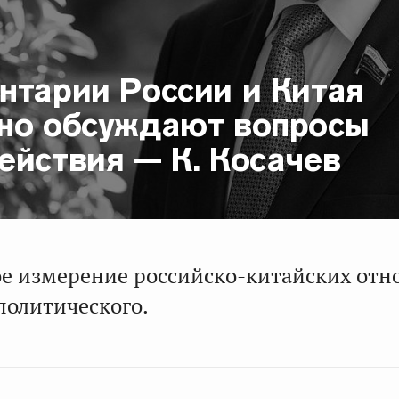
нтарии России и Китая
но обсуждают вопросы
ействия — К. Косачев
е измерение российско-китайских от
 политического.