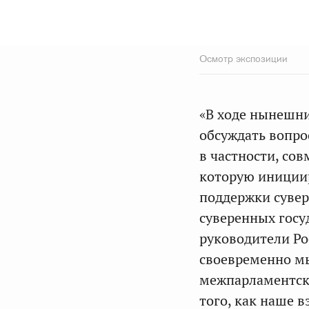
Осмотр экспозиции
«В ходе нынешни
обсуждать вопро
в частности, со
которую инициир
поддержки сувер
суверенных госуд
руководители Ро
своевременно м
межпарламентско
того, как наше 