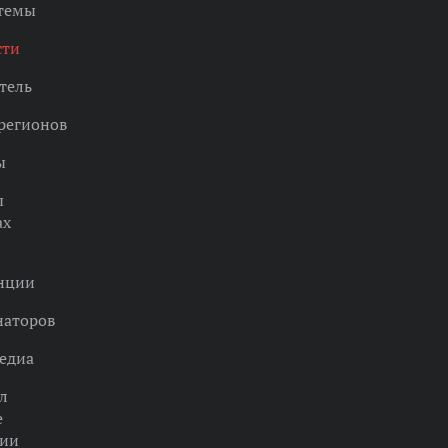
 темы
сти
тель
регионов
ы
ы
ах
нции
наторов
едиа
л
е
ции