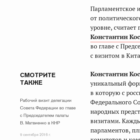
Парламентское и
от политическог
уровне, считает
Константин Ко
во главе с Пред
с визитом в Кит
Константин Ко
СМОТРИТЕ
ТАКЖЕ
уникальный фор
в которую с рос
Рабочий визит делегации
Федерального Со
Совета Федерации во главе
народных предст
с Председателем палаты
визитами. Кажды
В. Матвиенко в КНР
парламентов, пл
9 сентября 2016 г.
комитетов и ком