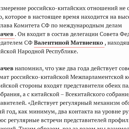
змерение российско-китайских отношений не 
о, которое в настоящее время находится на вы
 глава Комитета СФ по международным делам
сачев
. Он входит в состав делегации Совета Ф
седателем СФ
Валентиной Матвиенко
, находя
айской Народной Республике.
сачев
напомнил, что уже два года действует со
мат российско-китайской Межпарламентской к
сийской стороны входят представители обеих па
брания, а с китайской – Всекитайского собрани
авителей. «Действует регулярный механизм о
й год, как минимум, два контакта на уровне р
юс регулярные встречи представителей профи
иссий. Таким образом, раз за разом мы взаимо