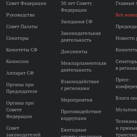
Совет Федерации
30 лет Совету
Главные
Федерации
Руководство
Все ново
Заседания СФ
Совет Палаты
Председа
Законодательная
Сенаторы
Новости 
деятельность
Комитеты СФ
Комитет
Документы
Комиссии
Сенатор
Межпарламентская
в регион
деятельность
Аппарат СФ
Пресс-
Взаимодействие
Органы при
конфере
с регионами
Председателе
Блоги се
Мероприятия
Органы при
Совете
Мультим
Противодействие
Федерации
коррупции
Телекана
Совет
и прямы
Ежегодные
законодателей
трансля
отчеты сенаторов