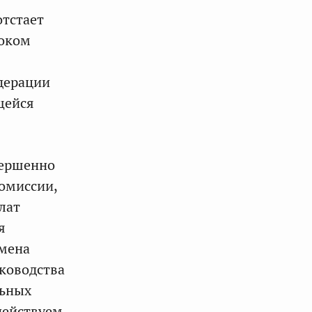
отстает
соком
едерации
щейся
вершенно
омиссии,
лат
я
бмена
уководства
льных
действуем