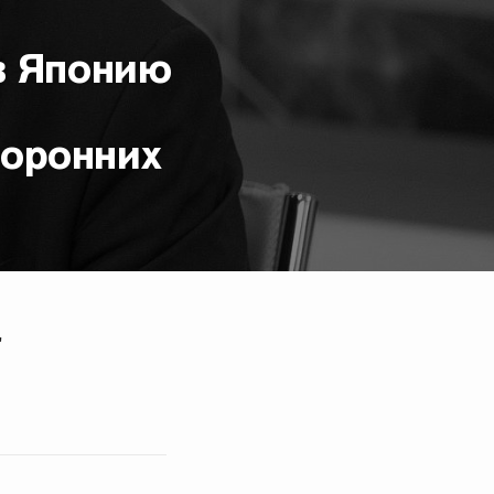
в Японию
торонних
т