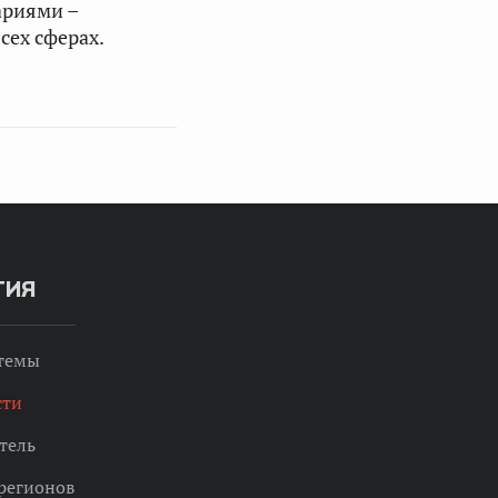
ариями –
сех сферах.
ТИЯ
 темы
сти
тель
регионов