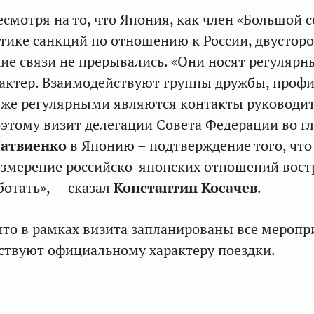
есмотря на то, что Япония, как член «Большой 
итике санкций по отношению к России, двустор
е связи не прерывались. «Они носят регулярн
актер. Взаимодействуют группы дружбы, проф
 же регулярными являются контакты руководи
этому визит делегации Совета Федерации во г
атвиенко
в Японию – подтверждение того, что
измерение российско-японских отношений вост
ботать», — сказал
Константин Косачев
.
что в рамках визита запланированы все меропр
ствуют официальному характеру поездки.