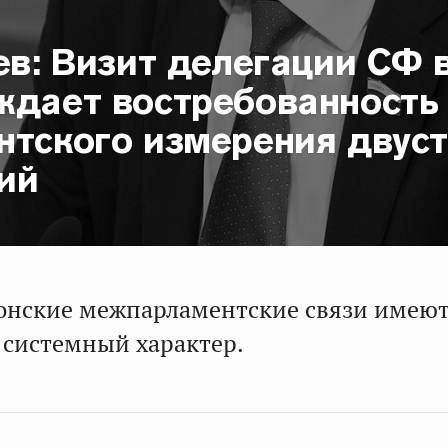
ев: Визит делегации СФ 
ждает востребованность
нтского измерения двус
ий
онские межпарламентские связи имею
 системный характер.