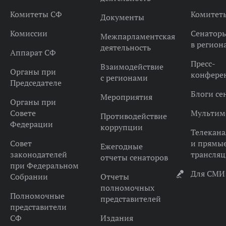
Комитеты СФ
Комитет
Документы
Комиссии
Сенатор
Межпарламентская
в регион
деятельность
Аппарат СФ
Пресс-
Взаимодействие
Органы при
конфере
с регионами
Председателе
Блоги се
Мероприятия
Органы при
Совете
Мультим
Противодействие
Федерации
коррупции
Телекана
Совет
и прямы
Ежегодные
законодателей
трансля
отчеты сенаторов
при Федеральном
Для СМИ
Собрании
Отчеты
полномочных
Полномочные
представителей
представители
СФ
Издания