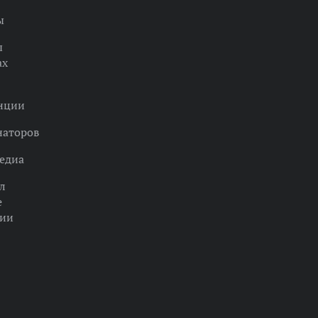
ы
ы
ах
нции
наторов
едиа
л
е
ции