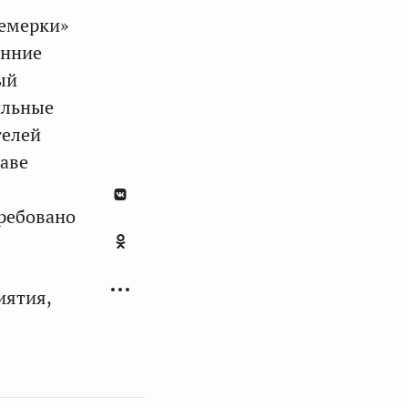
семерки»
онние
ый
ильные
телей
лаве
ребовано
иятия,