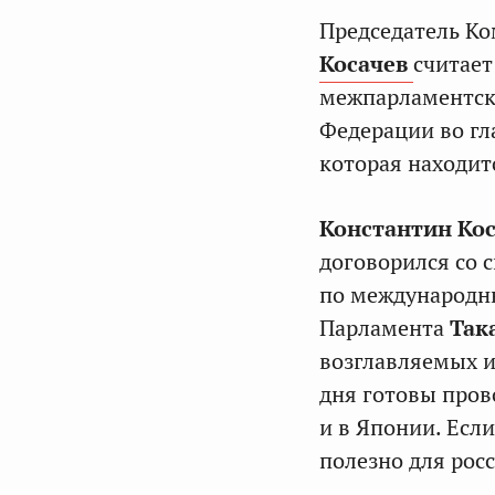
Председатель К
Косачев
считае
межпарламентски
Федерации во гл
которая находит
Константин Ко
договорился со 
по международн
Парламента
Так
возглавляемых и
дня готовы прово
и в Японии. Если
полезно для рос