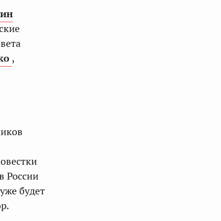
тин
ские
овета
ко
,
ников
повестки
в России
 уже будет
р.