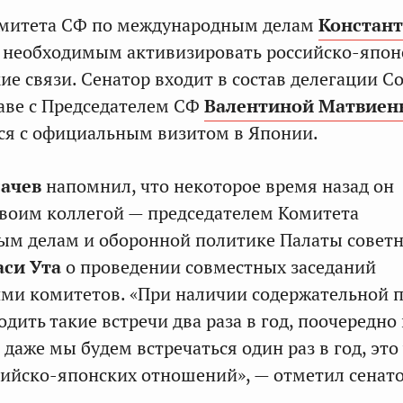
омитета СФ по международным делам
Констан
т необходимым активизировать российско-япон
е связи. Сенатор входит в состав делегации С
аве с Председателем СФ
Валентиной Матвиен
ся с официальным визитом в Японии.
сачев
напомнил, что некоторое время назад он
своим коллегой — председателем Комитета
ым делам и оборонной политике Палаты совет
аси Ута
о проведении совместных заседаний
ми комитетов. «При наличии содержательной 
дить такие встречи два раза в год, поочередно 
 даже мы будем встречаться один раз в год, это
сийско-японских отношений», — отметил сенато