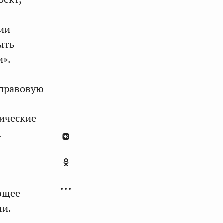
ии
ыть
и».
 правовую
тические
х
ющее
ми.