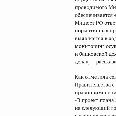
проводимого Ми
обеспечивается 
Минюст РФ отвеч
нормативных пр
выявляется в хо
мониторинг осущ
и банковской де
дела», — расска
Как отметила се
Правительства с
правоприменени
«В проект плана
на следующий го
в законодательс