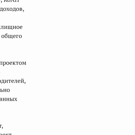
доходов,
жилищное
а общего
опроектом
о
одителей,
льно
занных
,
оект,