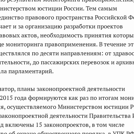
нистерством юстиции России. Тем самым
единство правового пространства Российской Ф
ает и за организацию разработки проектов
авовых актов, необходимость принятия которы
де мониторинга правоприменения. В течение эт
ествлялся по десяти направлениям: от здраво
ятельности, до пассажирских перевозок и архив
зала парламентарий.
натор, планы законопроектной деятельности
 2015 года формируются как раз по итогам мон
я, осуществляемого Министерством юстиции Р
 законопроектной деятельности Правительства
д включены 15 законопроектов, в том числе
тво об охране общественного порядка, в УПК Р