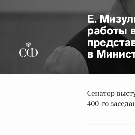
Е. Мизул
работы 
предста
в Минис
Сенатор выст
400-го заседа