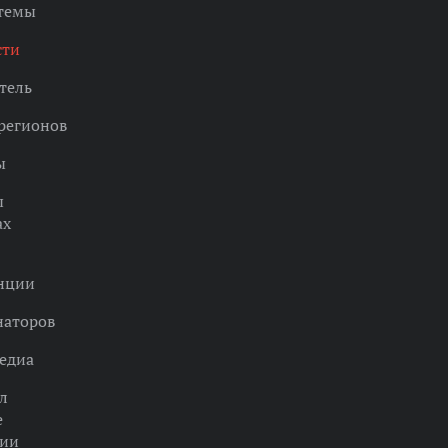
 темы
сти
тель
регионов
ы
ы
ах
нции
наторов
едиа
л
е
ции