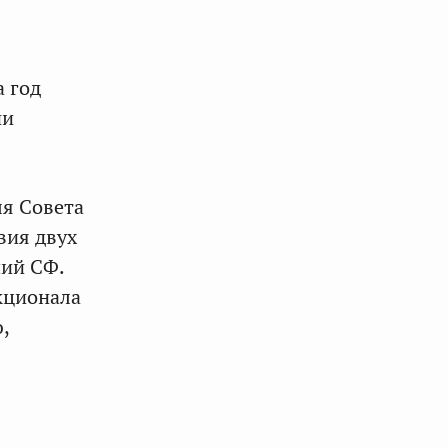
а год
ии
ля Совета
вия двух
чий СФ.
кционала
,
,