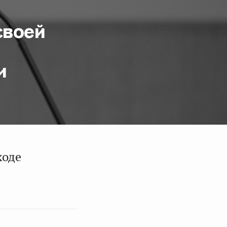
своей
и
ходе