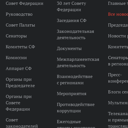
Совет Федерации
30 лет Совету
Главные
Федерации
Руководство
Все ново
Заседания СФ
Совет Палаты
Председа
Законодательная
Сенаторы
Новости 
деятельность
Комитеты СФ
Комитет
Документы
Комиссии
Сенатор
Межпарламентская
в регион
деятельность
Аппарат СФ
Пресс-
Взаимодействие
Органы при
конфере
с регионами
Председателе
Блоги се
Мероприятия
Органы при
Совете
Мультим
Противодействие
Федерации
коррупции
Телекана
Совет
и прямы
Ежегодные
законодателей
трансля
отчеты сенаторов