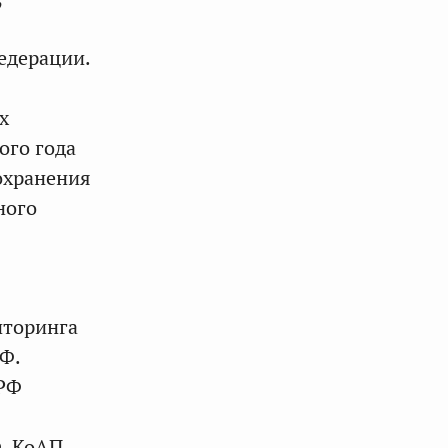
едерации.
х
ого года
охранения
ного
иторинга
Ф.
 РФ
Ф, КоАП