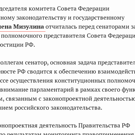
дседателя комитета Совета Федерации
ному законодательству и государственному
лена Мизулина
отчиталась перед сенаторами з
е полномочного представителя Совета Федерац
 юстиции РФ.
оллегам сенатор, основная задача представите
юсте РФ сводится к обеспечению взаимодейст
ессе осуществления конституционных полномо
внимание парламентарий в рамках своего фун
м, связанным с законопроектной деятельностью
ием российского законодательства.
конопроектная деятельность Правительства РФ
по результатам мониторинга правоприменения