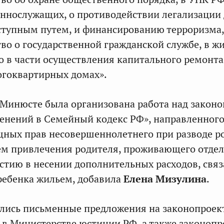
оеннослужащих, о противодействии легализации 
ступным путем, и финансированию терроризма,
тво о государственной гражданской службе, в 
о в части осуществления капитального ремонт
огоквартирных домах».
в Минюсте была организована работа над закон
енений в Семейный кодекс РФ», направленног
ных прав несовершеннолетнего при разводе р
тем привлечения родителя, проживающего отде
частию в несении дополнительных расходов, свя
ребенка жильем, добавила
Елена Мизулина
.
лись письменные предложения на законопроект
в Министерстве юстиции РФ, а также законопр