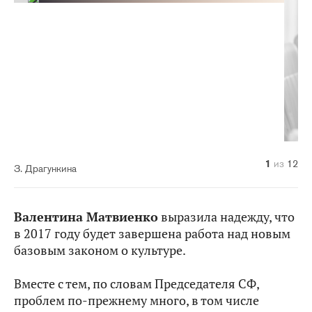
10
11
12
1
2
3
4
5
6
7
8
9
из
из
из
из
из
из
из
из
из
из
из
из
12
12
12
12
12
12
12
12
12
12
12
12
З. Драгункина
Валентина Матвиенко
выразила надежду, что
в 2017 году будет завершена работа над новым
базовым законом о культуре.
Вместе с тем, по словам Председателя СФ,
проблем по‑прежнему много, в том числе