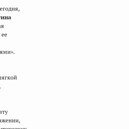
егодня,
тина
ая
 ее
ями».
мягкой
,
ату
ажении,
литических