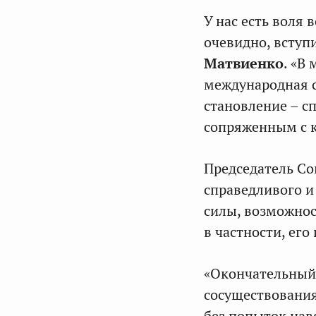
У нас есть воля 
очевидно, вступ
Матвиенко
. «В
международная с
становление – 
сопряженным с 
Председатель Со
справедливого и
силы, возможнос
в частности, ег
«Окончательный 
сосуществования
без попыток нав