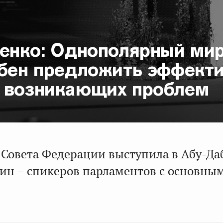
иенко: Однополярный ми
обен предложить эффект
 возникающих проблем
 Совета Федерации выступила в Абу-Даб
н – спикеров парламентов с основны