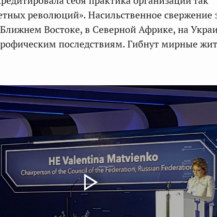
редитировала себя практика организации так
етных революций». Насильственное свержение 
 Ближнем Востоке, в Северной Африке, на Укра
трофическим последствиям. Гибнут мирные жит
.