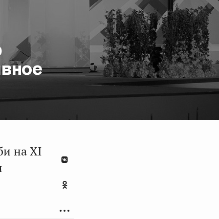
р
ивное
и на XI
м