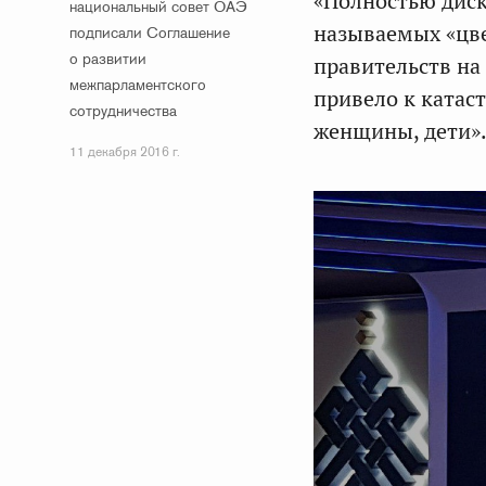
«Полностью диск
национальный совет ОАЭ
называемых «цв
подписали Соглашение
о развитии
правительств на
межпарламентского
привело к катас
сотрудничества
женщины, дети»
11 декабря 2016 г.