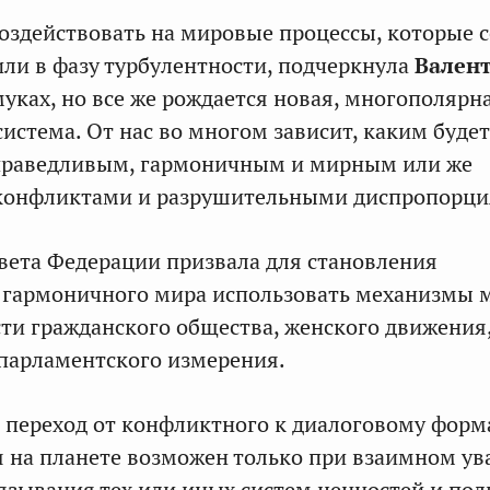
воздействовать на мировые процессы, которые с
или в фазу турбулентности, подчеркнула
Вален
 муках, но все же рождается новая, многополярн
истема. От нас во многом зависит, каким будет
справедливым, гармоничным и мирным или же
конфликтами и разрушительными диспропорци
вета Федерации призвала для становления
 гармоничного мира использовать механизмы 
ти гражданского общества, женского движения
о парламентского измерения.
переход от конфликтного к диалоговому форм
 на планете возможен только при взаимном ув
язывания тех или иных систем ценностей и по