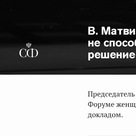
В. Матв
не спос
решение
Председатель
Форуме женщи
докладом.