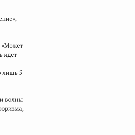
ение», —
. «Может
ь идет
о лишь 5–
ли волны
роризма,