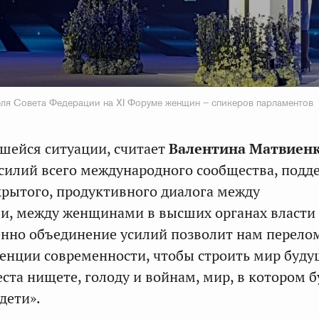
ля Совета Федерации на XI Форуме женщин – спикеров парламентов
шейся ситуации, считает
Валентина Матвиен
силий всего международного сообщества, подд
крытого, продуктивного диалога между
и, между женщинами в высших органах власти 
енно объединение усилий позволит нам перело
енции современности, чтобы строить мир буду
ста нищете, голоду и войнам, мир, в котором б
дети».