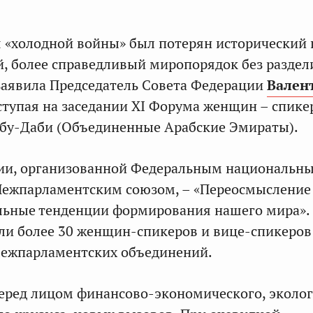
 «холодной войны» был потерян исторический
, более справедливый миропорядок без разде
заявила Председатель Совета Федерации
Вален
ступая на заседании XI Форума женщин – спике
Абу-Даби (Объединенные Арабские Эмираты).
ии, организованной Федеральным национальн
Межпарламентским союзом, – «Переосмысление
льные тенденции формирования нашего мира».
ли более 30 женщин-спикеров и вице-спикеров
межпарламентских объединений.
еред лицом финансово-экономического, эколог