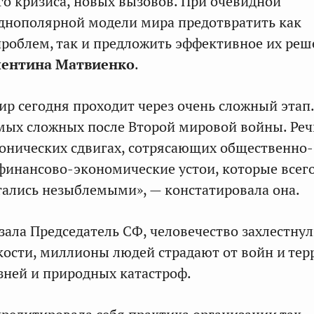
о кризиса, новых вызовов. При очевидной
днополярной модели мира предотвратить как
роблем, так и предложить эффективное их реш
лентина Матвиенко
.
ир сегодня проходит через очень сложный этап
амых сложных после Второй мировой войны. Реч
тонических сдвигах, сотрясающих общественно-
финансово-экономические устои, которые всег
итались незыблемыми», — констатировала она.
азала Председатель СФ, человечество захлестну
кости, миллионы людей страдают от войн и тер
зней и природных катастроф.