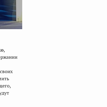
ко
,
ержании
своих
мить
щего,
удут