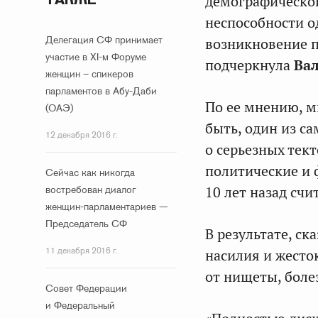
демографическог
неспособности о
Делегация СФ принимает
возникновение п
участие в XI-м Форуме
подчеркнула
Ва
женщин – спикеров
парламентов в Абу-Даби
По ее мнению, м
(ОАЭ)
быть, один из с
12 декабря 2016 г.
о серьезных тек
политические и 
Сейчас как никогда
востребован диалог
10 лет назад сч
женщин-парламентариев —
Председатель СФ
В результате, ск
11 декабря 2016 г.
насилия и жесто
от нищеты, боле
Совет Федерации
и Федеральный