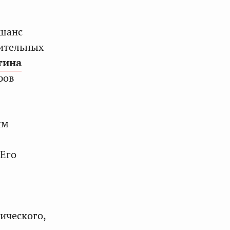
 шанс
лительных
тина
ров
ым
 Его
ического,