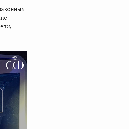
законных
ине
ели,