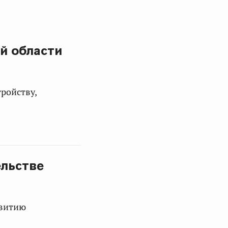
й области
ройству,
ельстве
звитию