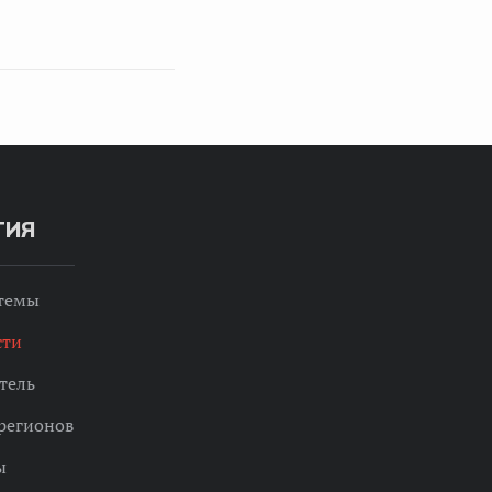
ТИЯ
 темы
сти
тель
регионов
ы