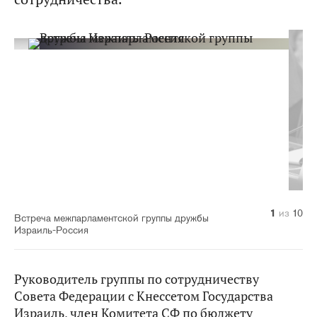
10
1
2
3
4
5
6
7
8
9
из
из
из
из
из
из
из
из
из
из
10
10
10
10
10
10
10
10
10
10
Встреча межпарламентской группы дружбы
Израиль-Россия
Руководитель группы по сотрудничеству
Совета Федерации с Кнессетом Государства
Израиль, член Комитета СФ по бюджету