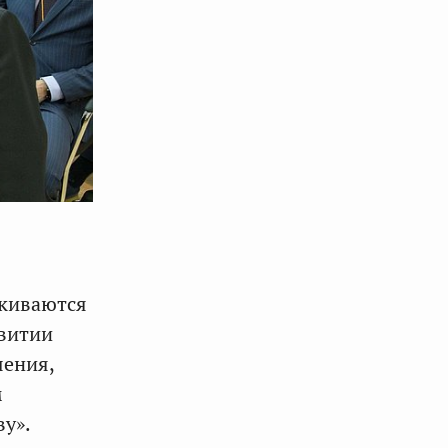
лкиваются
звитии
шения,
м
ву».