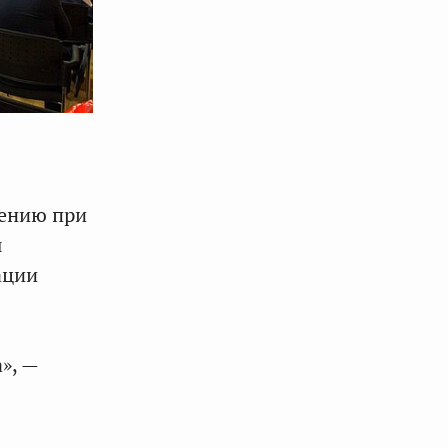
лению при
я
ации
», —