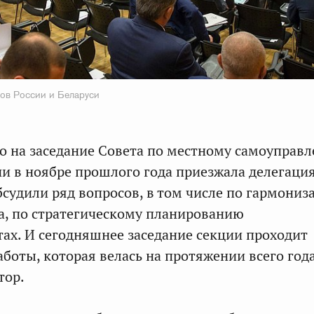
ов России и Беларуси
о на заседание Совета по местному самоуправ
и в ноябре прошлого года приезжала делегаци
бсудили ряд вопросов, в том числе по гармониз
а, по стратегическому планированию
ах. И сегодняшнее заседание секции проходит
аботы, которая велась на протяжении всего года
тор.