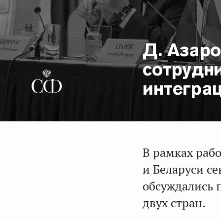
Д. Азар
сотрудн
интеграц
В рамках раб
и Беларуси се
обсуждались 
двух стран.