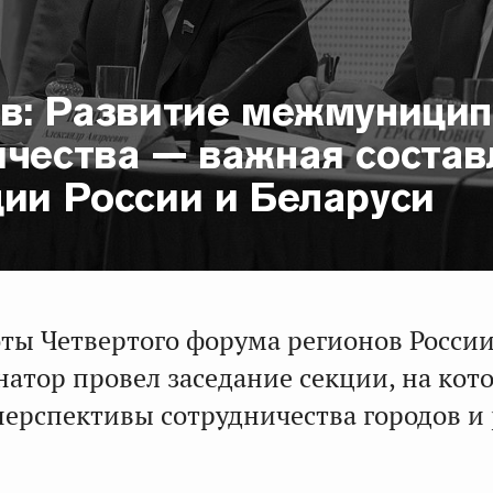
ов: Развитие межмуницип
ичества — важная соста
ии России и Беларуси
оты Четвертого форума регионов Росси
натор провел заседание секции, на кот
перспективы сотрудничества городов и