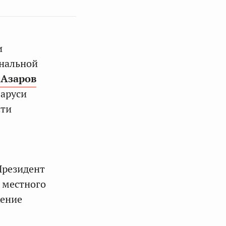
и
ональной
Азаров
ларуси
сти
Президент
 местного
жение