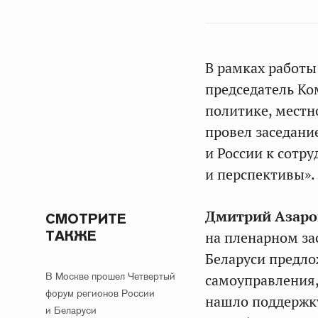
В рамках работы
председатель Ко
политике, мест
провел заседани
и России к сотр
и перспективы».
Дмитрий Азар
СМОТРИТЕ
ТАКЖЕ
на пленарном за
Беларуси предло
В Москве прошел Четвертый
самоуправления
форум регионов России
нашло поддержку
и Беларуси