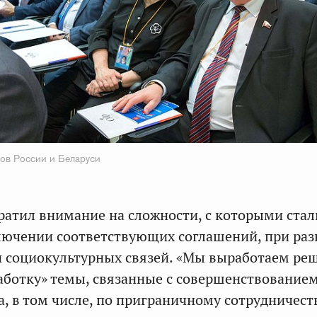
ов России и Беларуси
ратил внимание на сложности, с которыми ста
лючении соответствующих соглашений, при ра
 социокультурных связей. «Мы выработаем ре
аботку» темы, связанные с совершенствование
а, в том числе, по приграничному сотрудничест