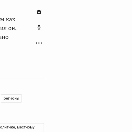
ам как
ил он.
ано
регионы
олитике, местному