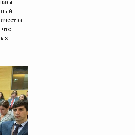
главы
нный
ичества
, что
ных