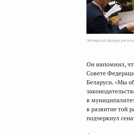
Четвертый форум регион
Он напомнил, чт
Совете Федераци
Беларуси. «Мы о
законодательств
в муниципалитет
в развитие той р
подчеркнул сена