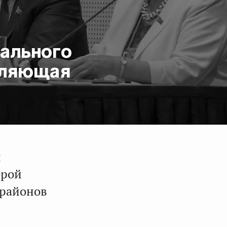
ального
вляющая
и
орой
 районов