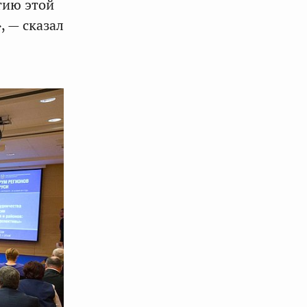
тию этой
, — сказал