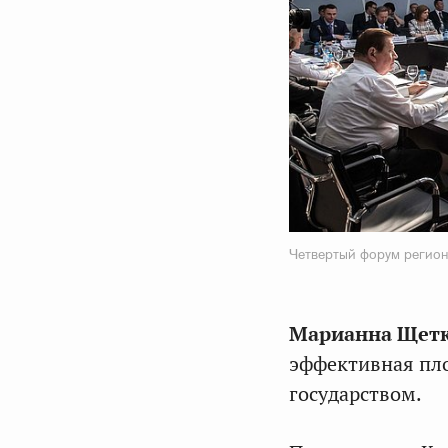
Четвертый форум регион
Марианна Щет
эффективная пл
государством.