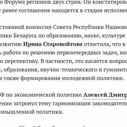
о Форума регионов двух стран. Он констатирова
 ранее соглашения находятся в стадии исполне
стоянной комиссии Совета Республики Национ
лики Беларусь по образованию, науке, культуре
развитию
Ирина Старовойтова
отметила, что в
ь работа по решению первоочередных задач, н
 перспективу. В частности, это касается вопро
, образования, научно-технического и гуманит
 а также формирования молодежной политики.
СФ по экономической политике
Алексей Дмит
ении затронул тему гармонизации законодатель
промышленной политики.