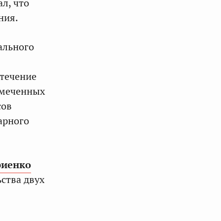
л, что
ния.
ального
 течение
амеченных
сов
арного
риенко
ства двух