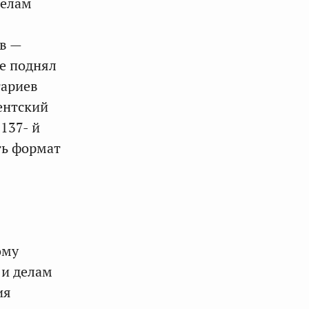
делам
тв —
же поднял
тариев
ентский
137- й
ть формат
ому
 и делам
ия