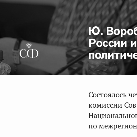
Ю. Воро
России 
политич
Состоялось ч
комиссии Сов
Национальног
по межрегион