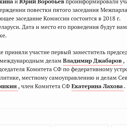
кина
и
Юрий Воробьев
проинформировали уч
верждении повестки пятого заседания Межпарл
ющее заседание Комиссии состоится в 2018 г.
еларуси. Дата и место его проведения будут на
ке.
же приняли участие первый заместитель предсе
 международным делам
Владимир Джабаров
,
дседателя Комитета СФ по федеративному устро
литике, местному самоуправлению и делам Се
юшкин
, член Комитета СФ
Екатерина Лахова
.