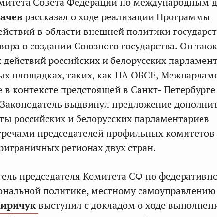
омитета Совета Федерации по международным 
сачев
рассказал о ходе реализации Программы
ействий в области внешней политики государс
вора о создании Союзного государства. Он так
 действий российских и белорусских парламен
х площадках, таких, как ПА ОБСЕ, Межпарлам
е в контексте предстоящей в Санкт- Петербурге 
 Законодатель выдвинул предложение дополни
ты российских и белорусских парламентариев
тречами председателей профильных комитетов
риграничных регионах двух стран.
ель председателя Комитета СФ по федеративн
иональной политике, местному самоуправлению
Киричук
выступил с докладом о ходе выполнен