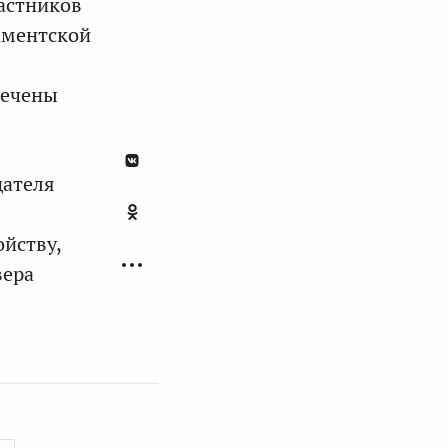
астников
аментской
мечены
дателя
йству,
вера