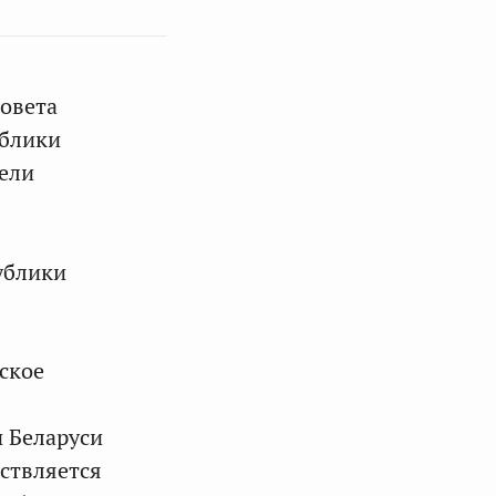
овета
ублики
вели
ублики
ское
и Беларуси
ствляется