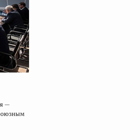
я —
 Союзным