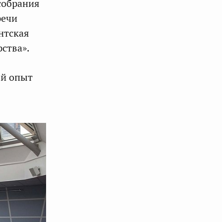
собрания
речи
нтская
рства».
ый опыт