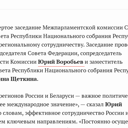
ертое заседание Межпарламентской комиссии С
ета Республики Национального собрания Респ
региональному сотрудничеству. Заседание про
дседателя Совета Федерации, сопредседатель
асти Комиссии
Юрий Воробьев
и заместитель
вета Республики Национального собрания Респ
нна Щеткина
.
егионов России и Беларуси — важное политиче
е международное значение», — сказал
Юрий
го словам, эффективное сотрудничество России 
ем ключевым направлениям. «Постоянно осуще