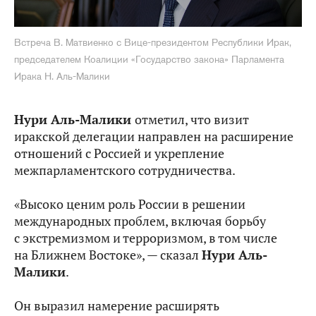
Встреча В. Матвиенко с Вице-президентом Республики Ирак,
председателем Коалиции «Государство закона» Парламента
Ирака Н. Аль-Малики
Нури Аль-Малики
отметил, что визит
иракской делегации направлен на расширение
отношений с Россией и укрепление
межпарламентского сотрудничества.
«Высоко ценим роль России в решении
международных проблем, включая борьбу
с экстремизмом и терроризмом, в том числе
на Ближнем Востоке», — сказал
Нури Аль-
Малики
.
Он выразил намерение расширять