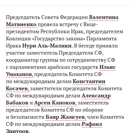
Председатель Совета Федерации
Валентина
Матвиенко
провела встречу с Вице-
президентом Республики Ирак, председателем
Коалиции «Государство закона» Парламента
Ирака
Нури Аль-Малики
. В беседе приняли
участие заместитель Председателя СФ,
координатор группы по сотрудничеству СФ
с парламентами арабских государств
Ильяс
Умаханов
,
председатель Комитета СФ
по международным делам
Константин
Косачев
,
заместители председателя Комитета
СФ по международным делам
Александр
Бабаков
и
Арсен Каноков
,
заместитель
председателя Комитета СФ по обороне
и безопасности
Баир Жамсуев
,
член Комитета
СФ по международным делам
Рафаил
Зинуров
.