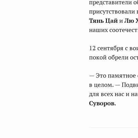
представители 
присутствовали 
Тянь Цай
и
Лю 
наших соотечест
12 сентября с в
покой обрели ос
— Это памятное 
в целом. — Подв
для всех нас и н
Суворов.