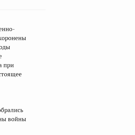
енно-
ахоронены
годы
е
а при
стоящее
обрались
аны войны