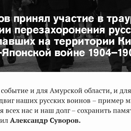
ов принял участие в тра
ии перезахоронения русс
павших на территории К
-Японской войне 1904–19
событие и для Амурской области, и дл
одвиг наших русских воинов – пример 
я всех нас и наш долг – сохранить памя
тил
Александр Суворов.