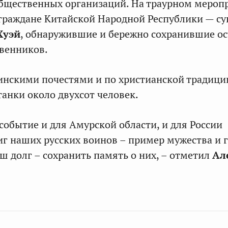
общественных организаций. На траурном мероп
граждане Китайской Народной Республики — су
Хуэй
, обнаружившие и бережно сохранившие о
венников.
оинскими почестями и по христианской традиц
танки около двухсот человек.
событие и для Амурской области, и для России
иг наших русских воинов – пример мужества и 
аш долг – сохранить память о них, – отметил
Ал