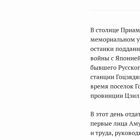
В столице Приам
мемориальном у
останки подданн
войны с Японией
бывшего Русског
станции Гоцзядя
время поселок Г
провинции Цзил
В этот день отд
первые лица Аму
и труда, руково