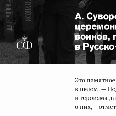
А. Сувор
церемон
воинов, 
в Русско
Это памятное 
в целом. — П
и героизма дл
о них, – отме