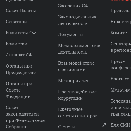
Заседания СФ
Совет Палаты
Председа
Законодательная
Сенаторы
Новости 
деятельность
Комитеты СФ
Комитет
Документы
Комиссии
Сенатор
Межпарламентская
в регион
деятельность
Аппарат СФ
Пресс-
Взаимодействие
Органы при
конфере
с регионами
Председателе
Блоги се
Мероприятия
Органы при
Совете
Мультим
Противодействие
Федерации
коррупции
Телекана
Совет
и прямы
Ежегодные
законодателей
трансля
отчеты сенаторов
при Федеральном
Для СМИ
Собрании
Отчеты