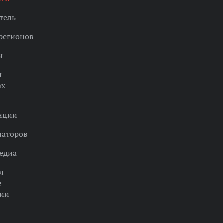
тель
регионов
ы
ы
ах
нции
наторов
едиа
л
е
ции