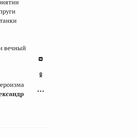
риятии
пруги
станки
ии вечный
героизма
ександр