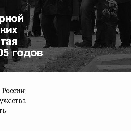
урной
ких
итая
05 годов
я России
мужества
ть