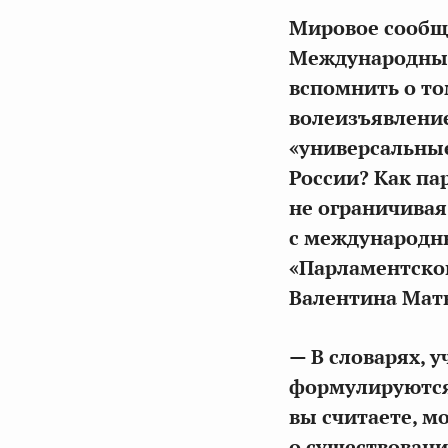
Мировое сообще
Международный
вспомнить о то
волеизъявление
«универсальные
России? Как па
не ограничивая
с международн
«Парламентской
Валентина Мат
— В словарях, 
формулируются
вы считаете, м
о существован