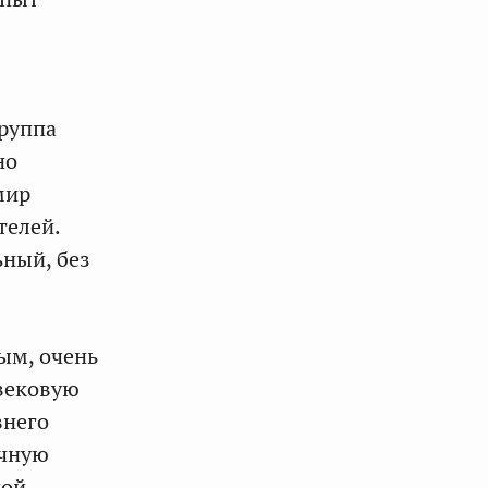
группа
но
мир
телей.
ьный, без
ым, очень
вековую
внего
ичную
ной