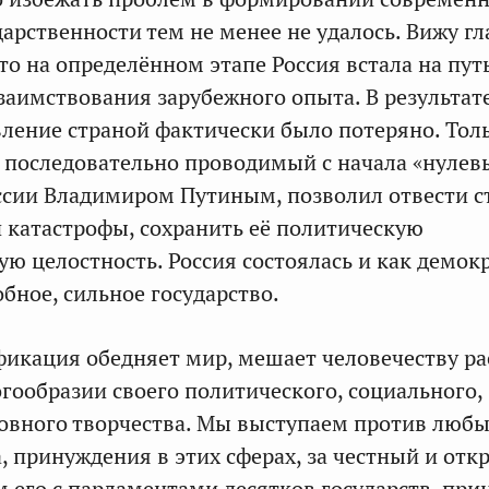
дарственности тем не менее не удалось. Вижу г
то на определённом этапе Россия встала на пут
заимствования зарубежного опыта. В результат
вление страной фактически было потеряно. Толь
последовательно проводимый с начала «нулев
сии Владимиром Путиным, позволил отвести с
 катастрофы, сохранить её политическую
ую целостность. Россия состоялась и как демок
бное, сильное государство.
икация обедняет мир, мешает человечеству р
огообразии своего политического, социального,
ховного творчества. Мы выступаем против люб
, принуждения в этих сферах, за честный и от