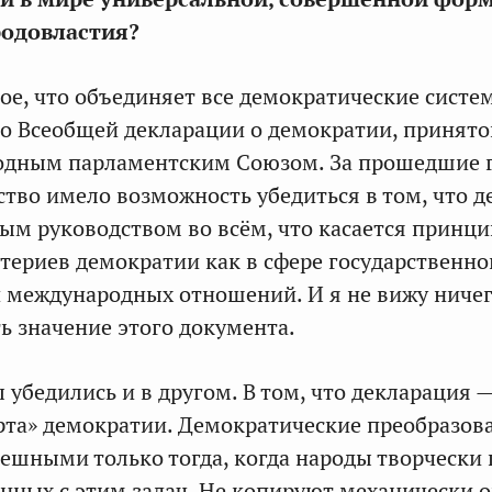
родовластия?
ое, что объединяет все демократические систе
о Всеобщей декларации о демократии, принято
одным парламентским Союзом. За прошедшие 
тво имело возможность убедиться в том, что д
ым руководством во всём, что касается принци
териев демократии как в сфере государственно
 и международных отношений. И я не вижу ничег
ь значение этого документа.
 убедились и в другом. В том, что декларация 
рта» демократии. Демократические преобразов
ешными только тогда, когда народы творчески
нных с этим задач. Не копируют механически 