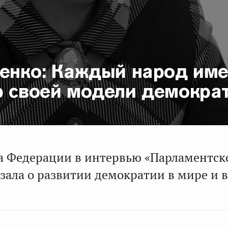
иенко: Каждый народ име
р своей модели демокра
а Федерации в интервью «Парламентск
азала о развитии демократии в мире и 