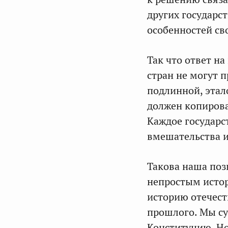
других государс
особенностей св
Так что ответ н
стран не могут п
подлинной, этал
должен копирова
Каждое государс
вмешательства и
Такова наша поз
непростым истор
историю отечест
прошлого. Мы су
Конституцию. Н