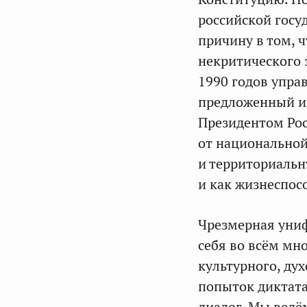
российской госу
причину в том, ч
некритического 
1990 годов упра
предложенный и 
Президентом Рос
от национальной
и территориальн
и как жизнеспосо
Чрезмерная униф
себя во всём мн
культурного, ду
попыток диктата