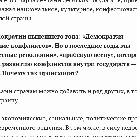
м его с парламентами десятков государств, пр
важая национальное, культурное, конфессионал
дой страны.
мократии нынешнего года: «Демократия
ие конфликтов». Но в последние годы мы
тные революции», «арабскую весну», котор
 развитию конфликтов внутри государств — 
 Почему так происходит?
ами странам можно добавить и ряд других, в т
раину.
 экономические, социальные, политические п
евременного решения. В том числе, в силу недо
рой и отсутствия в этих странах институтов де