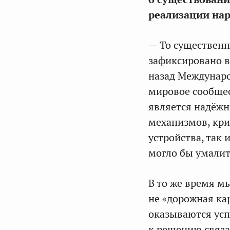
реализации на
— То существенн
зафиксировано в
назад Междунар
мировое сообщес
является надёжн
механизмов, кри
устройства, так
могло бы умалит
В то же время мы
не «дорожная ка
оказываются усп
к решению связа