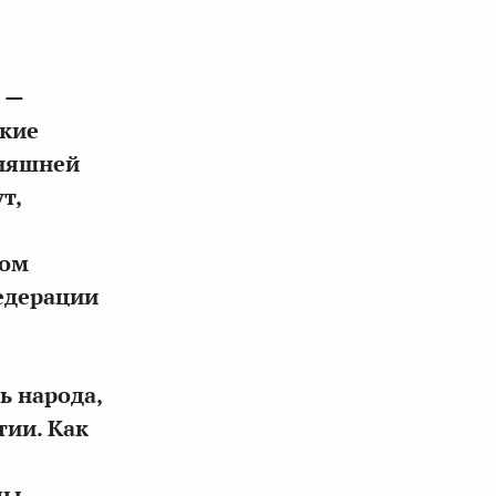
 —
екие
дняшней
т,
том
Федерации
ь народа,
ии. Как
мы