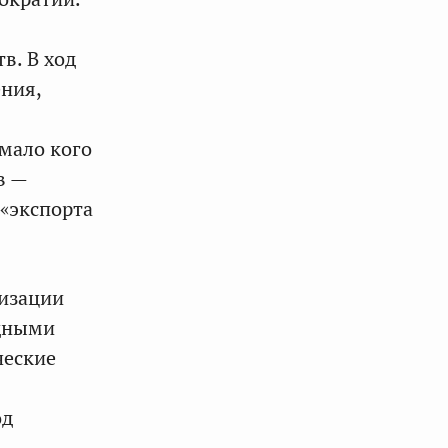
в. В ход
ния,
мало кого
в —
 «экспорта
лизации
адными
ческие
од