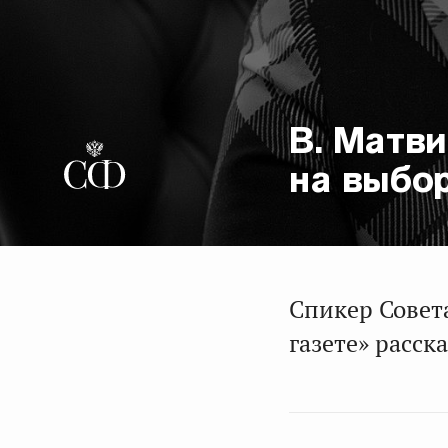
В. Матв
на выбо
Спикер Совет
газете» расск