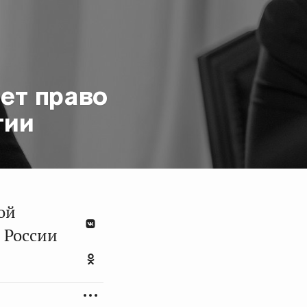
ет право
тии
ой
в России