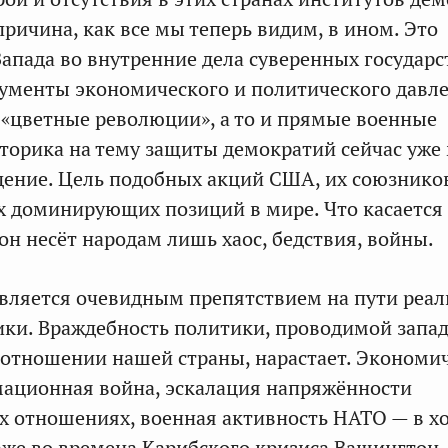
причина, как все мы теперь видим, в ином. Это
апада во внутренние дела суверенных государст
ументы экономического и политического давле
«цветные революции», а то и прямые военные
торика на тему защиты демократий сейчас уже 
дение. Цель подобных акций США, их союзнико
х доминирующих позиций в мире. Что касается
он несёт народам лишь хаос, бедствия, войны.
является очевидным препятствием на пути реа
ики. Враждебность политики, проводимой зап
 отношении нашей страны, нарастает. Экономи
ационная война, эскалация напряжённости
 отношениях, военная активность НАТО — в х