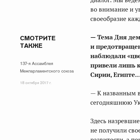
диалог. Мы ведё
во внимание и у
своеобразие каж
— Тема Дня де
СМОТРИТЕ
ТАКЖЕ
и предотвращен
наблюдали «цве
137-я Ассамблея
привели лишь к
Межпарламентского союза
Сирии, Египте…
18 октября 2017 г.
— К названным в
сегодняшнюю Ук
Здесь назревшие
не получили сво
развитости, а по