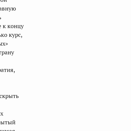
лавную
ь
е к концу
ко курс,
ых»
трану
ратия,
аскрыть
ых
крытый