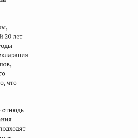
мы,
й 20 лет
годы
екларация
пов,
го
о, что
— отнюдь
ания
 подходят
опыт