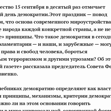
ство 15 сентября в десятый раз отмечает
 день демократии.Этот праздник — повод
м, что основа современного мироустройства
 народа каждой конкретной страны, а не н
» принципы. Что такое демократия в сего
рламентарии — и наши, и зарубежные — могу
 права и свобод человека, бороться
ым терроризмом и другими угрозами? Об э
 газете» рассказала председатель Совета 
виенко.
учебниках демократию определяют как власт
 принципы, механизмы, критерии демократ
ожно ли на этом основании говорить
ии в мире универсальной, совершенной фор