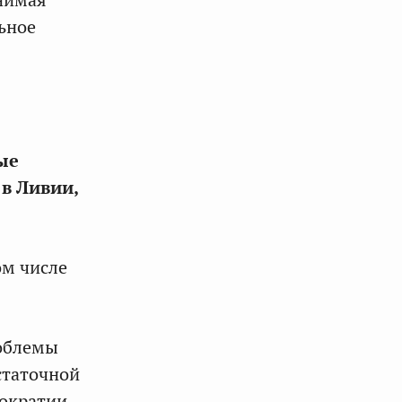
инимая
ьное
ые
в Ливии,
ом числе
роблемы
статочной
мократии.