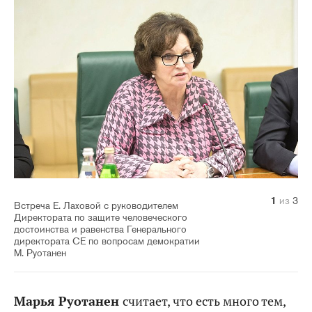
1
2
3
из
из
из
3
3
3
Встреча Е. Лаховой с руководителем
Директората по защите человеческого
достоинства и равенства Генерального
директората СЕ по вопросам демократии
М. Руотанен
Марья Руотанен
считает, что есть много тем,