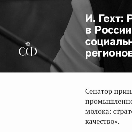
И. Гехт:
в России
социаль
регионо
Сенатор прин
промышленной
молока: страт
качество».