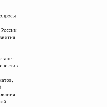
вопросы —
 России
азвития
станет
рспектив
натов,
й
вования
ной