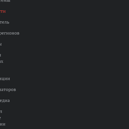
 темы
сти
тель
регионов
ы
ы
ах
нции
наторов
едиа
л
е
ции