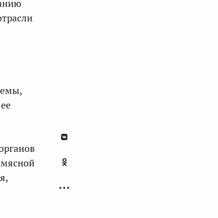
данию
отрасли
лемы,
 ее
органов
 мясной
я,