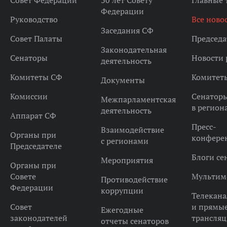
Совет Федерации
30 лет Совету
Главные
Федерации
Руководство
Все ново
Заседания СФ
Совет Палаты
Председа
Законодательная
Сенаторы
Новости 
деятельность
Комитеты СФ
Комитет
Документы
Комиссии
Сенатор
Межпарламентская
в регион
деятельность
Аппарат СФ
Пресс-
Взаимодействие
Органы при
конфере
с регионами
Председателе
Блоги се
Мероприятия
Органы при
Совете
Мультим
Противодействие
Федерации
коррупции
Телекана
Совет
и прямы
Ежегодные
законодателей
трансля
отчеты сенаторов