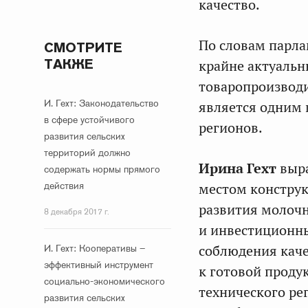
качество.
По словам парла
СМОТРИТЕ
ТАКЖЕ
крайне актуальн
товаропроизводи
И. Гехт: Законодательство
является одним 
в сфере устойчивого
регионов.
развития сельских
территорий должно
Ирина Гехт
выра
содержать нормы прямого
действия
местом конструк
развития молочн
8 декабря 2017 г.
и инвестиционн
И. Гехт: Кооперативы –
соблюдения каче
эффективный инструмент
к готовой проду
социально-экономического
технического ре
развития сельских