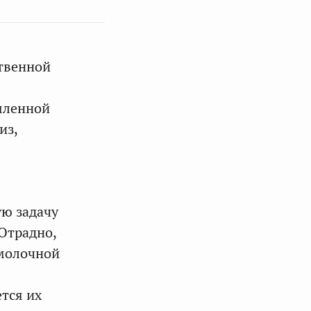
твенной
шленной
из,
ю задачу
Отрадно,
 молочной
тся их