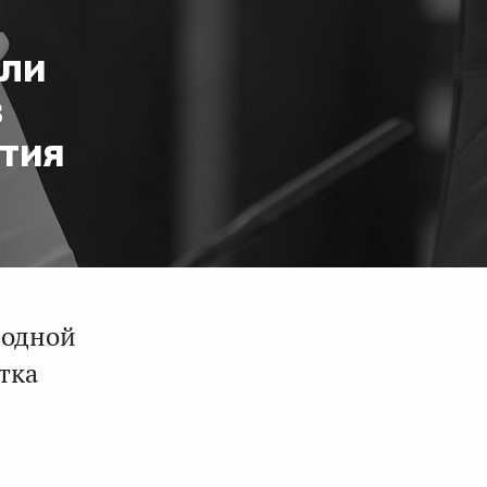
сли
в
тия
родной
тка