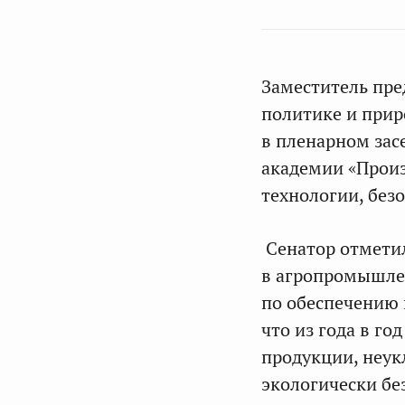
Заместитель пре
политике и при
в пленарном за
академии «Произ
технологии, безо
Сенатор отметил
в агропромышле
по обеспечению 
что из года в г
продукции, неу
экологически бе