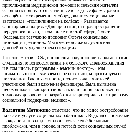
приближения медицинской помощи к сельским жителям
сегодня используются различные выездные формы работы —
оснащённые современным оборудованием социальные
автопоезда, «поликлиники на колёсах». Развивается
санитарная авиация. «Для презентации и распространения
передового опыта, в том числе и в этой сфере, Совет
Федерации регулярно проводит Форум социальных
инноваций регионов. Мы вместе должны думать над
дальнейшим улучшением ситуации».
По словам главы СФ, в прошлом году прошли парламентские
слушания по вопросам развития сельского здравоохранения
и в том числе, программы «Земский доктор». «Мы
внимательно отслеживаем её реализацию, корректируем ее
положения. Так, в частности, с этого года в число её
участников были включены фельдшеры. Была выявлена
необходимость конкретизировать основания расторжения
трудовых договоров и разработки территориальных программ
социальной поддержки медиков».
Валентина Матвиенко
отметила, что не менее востребованы
на селе и услуги
социальных работников. Ведь здесь пожилые
граждане и инвалиды сталкиваются с ещё большими
проблемами, чем в городе, и потребности социальных служб
были учтены в полной мере.