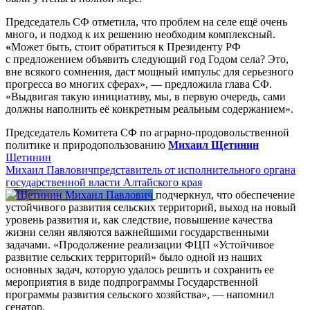
Председатель СФ отметила, что проблем на селе ещё очень
много, и подход к их решению необходим комплексный.
«
Может быть, стоит обратиться к Президенту РФ
с предложением объявить следующий год Годом села?
Это,
вне всякого сомнения, даст мощный импульс для серьезного
прогресса во многих сферах», — предложила глава СФ.
«Выдвигая такую инициативу, мы, в первую очередь, сами
должны наполнить её конкретным реальным содержанием».
Председатель Комитета СФ по аграрно-продовольственной
политике и природопользованию
Михаил Щетинин
Щетинин
Михаил Павлович
представитель от исполнительного органа
государственной власти Алтайского края
подчеркнул, что обеспечение
устойчивого развития сельских территорий, выход на новый
уровень развития и, как следствие, повышение качества
жизни селян являются важнейшими государственными
задачами. «Продолжение реализации ФЦП «Устойчивое
развитие сельских территорий» было одной из наших
основных задач, которую удалось решить и сохранить ее
мероприятия в виде подпрограммы Государственной
программы развития сельского хозяйства», — напомнил
сенатор.