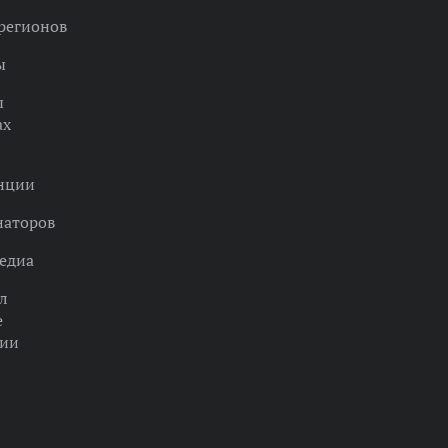
регионов
ы
ы
ах
нции
наторов
едиа
л
е
ции