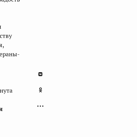
н
ству
я,
тераны-
нута
я