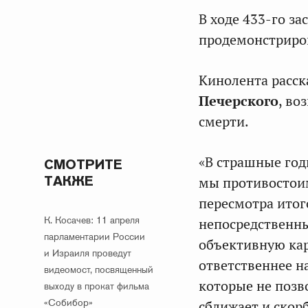
В ходе 433-го з
продемонстриров
Кинолента расск
Печерского
, во
смерти.
«В страшные год
СМОТРИТЕ
ТАКЖЕ
мы противостои
пересмотра итог
К. Косачев: 11 апреля
непосредственны
парламентарии России
объективную ка
и Израиля проведут
ответственнее н
видеомост, посвященный
которые не позв
выходу в прокат фильма
«Собибор»
сближает и скор