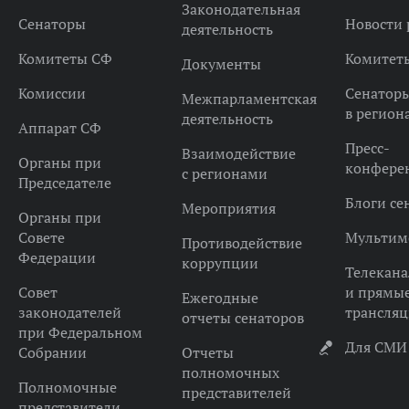
Законодательная
Сенаторы
Новости 
деятельность
Комитеты СФ
Комитет
Документы
Комиссии
Сенатор
Межпарламентская
в регион
деятельность
Аппарат СФ
Пресс-
Взаимодействие
Органы при
конфере
с регионами
Председателе
Блоги се
Мероприятия
Органы при
Совете
Мультим
Противодействие
Федерации
коррупции
Телекана
Совет
и прямы
Ежегодные
законодателей
трансля
отчеты сенаторов
при Федеральном
Для СМИ
Собрании
Отчеты
полномочных
Полномочные
представителей
представители