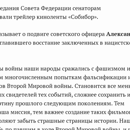
аседания Совета Федерации сенаторам
али трейлер киноленты «Собибор».
азывает о подвиге советского офицера
Алекса
зглавившего восстание заключенных в нацистск
ы войны наши народы сражались с фашизмом и
м многочисленным попыткам фальсификации и
ов Второй Мировой войны. Становится все мен
х свидетелей тех событий, сложнее сохранить и
ртину прошлого следующим поколениям. Тем
аша миссия, тем важнее создание таких фильмо
оляют забыть страшные страницы истории. На
бь по павшим в ходе Второй Мировой войны, и 