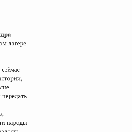
ндра
ом лагере
 сейчас
стории,
ьше
 передать
в,
ши народы
радость