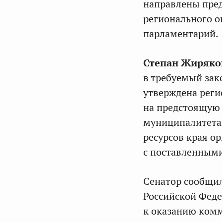
направлены пред
регионального о
парламентарий.
Степан Жиряко
в требуемый зак
утверждена реги
на предстоящую 
муниципалитетам
ресурсов края о
с поставленными
Сенатор сообщил
Российской Феде
к оказанию комм