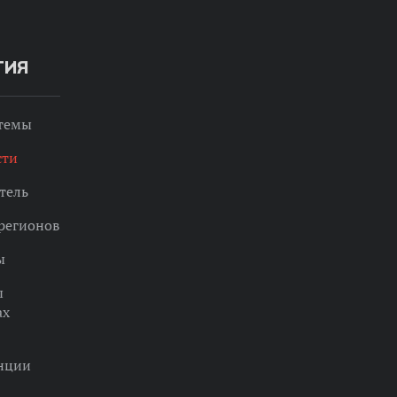
ТИЯ
 темы
сти
тель
регионов
ы
ы
ах
нции