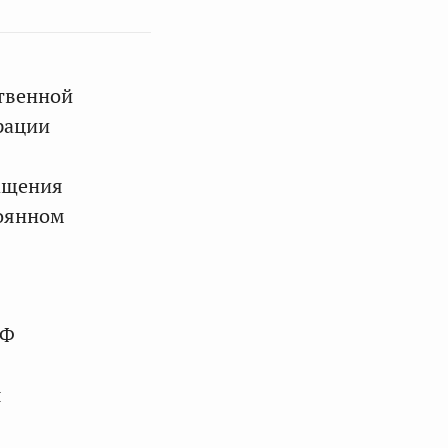
твенной
рации
ращения
тоянном
СФ
я