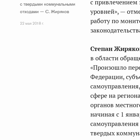
с привлечением 
с твердыми коммунальными
уровней», — отм
отходами — С. Жиряков
работу по мони
22 мая 2018 г.
законодательства
Степан Жиряко
в области обращ
«Произошло пер
Федерации, субъ
самоуправления,
сфере на регион
органов местног
начиная с 1 янв
самоуправления 
твердых коммуна