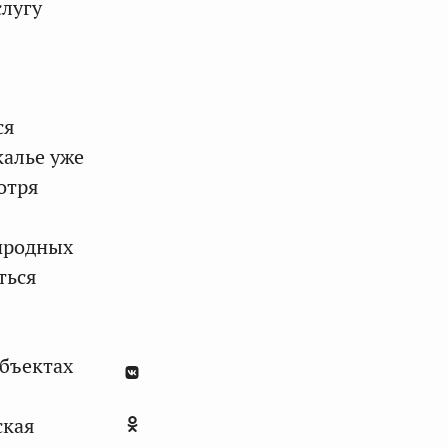
слугу
ся
калье уже
отря
иродных
ться
убъектах
ская