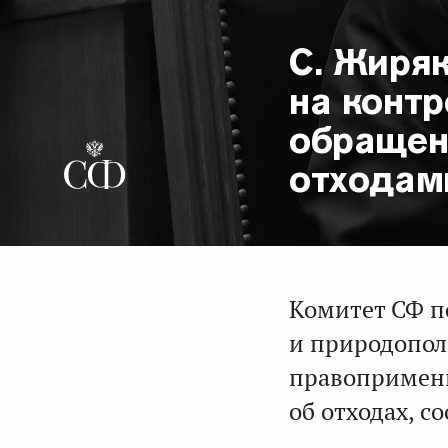
С. Жиря
на конт
обращен
отходам
Комитет СФ п
и природопол
правопримени
об отходах, с