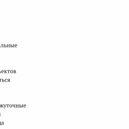
альные
ъектов
ться
ежуточные
ы
да