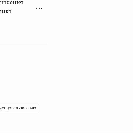
значения
лика
риродопользованию