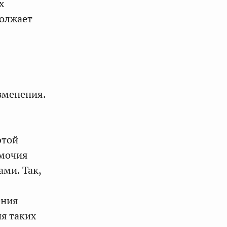
х
должает
зменения.
этой
омочия
ами. Так,
ения
я таких