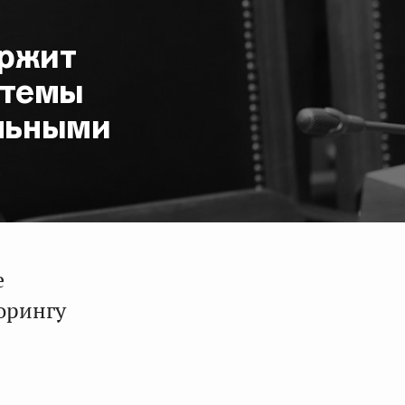
ержит
стемы
льными
е
орингу