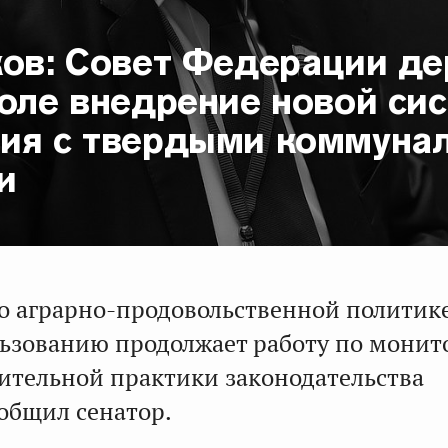
ков: Совет Федерации д
роле внедрение новой си
ия с твердыми коммуна
и
о аграрно-продовольственной политик
ьзованию продолжает работу по монит
тельной практики законодательства
ообщил сенатор.