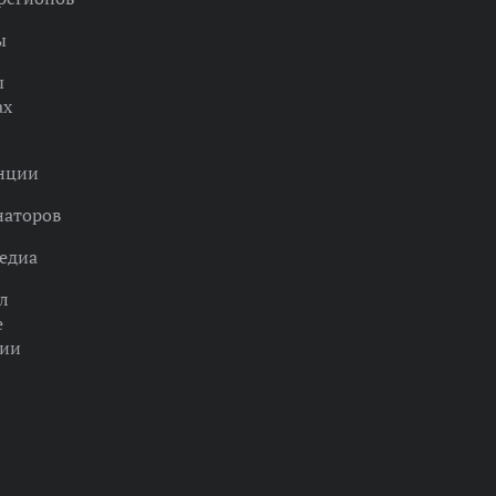
ы
ы
ах
нции
наторов
едиа
л
е
ции