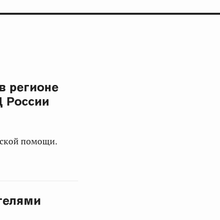
в регионе
 России
еской помощи.
ителями