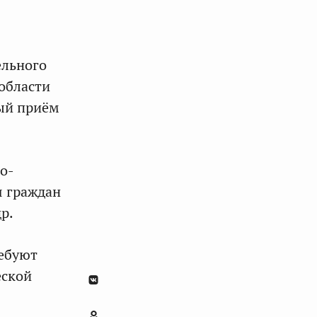
ельного
 области
ный приём
о-
я граждан
р.
ребуют
еской