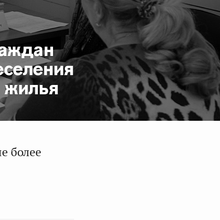
раждан
еселения
о жилья
е более