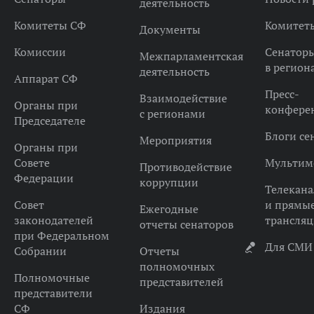
деятельность
Комитеты СФ
Комитет
Документы
Комиссии
Сенатор
Межпарламентская
в регион
деятельность
Аппарат СФ
Пресс-
Взаимодействие
Органы при
конфере
с регионами
Председателе
Блоги се
Мероприятия
Органы при
Совете
Мультим
Противодействие
Федерации
коррупции
Телекана
Совет
и прямы
Ежегодные
законодателей
трансля
отчеты сенаторов
при Федеральном
Для СМИ
Собрании
Отчеты
полномочных
Полномочные
представителей
представители
СФ
Издания