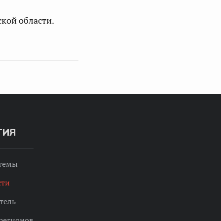
кой области.
ТИЯ
 темы
сти
тель
регионов