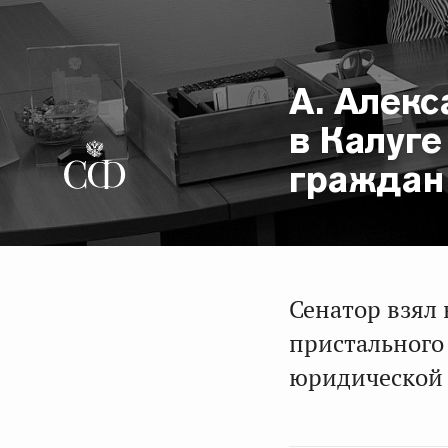
А. Алек
в Калуг
граждан 
Сенатор взял
пристального
юридической