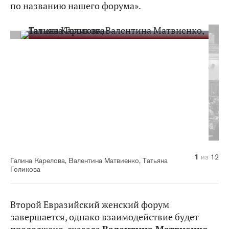
по названию нашего форума».
10
11
12
1
2
3
4
5
6
7
8
9
из
из
из
из
из
из
из
из
из
из
из
из
12
12
12
12
12
12
12
12
12
12
12
12
Галина Карелова, Валентина Матвиенко, Татьяна
Голикова
Второй Евразийский женский форум
завершается, однако взаимодействие будет