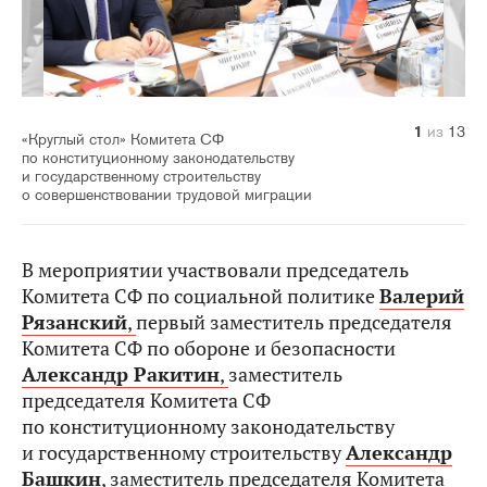
10
11
12
13
1
2
3
4
5
6
7
8
9
из
из
из
из
из
из
из
из
из
из
из
из
из
13
13
13
13
13
13
13
13
13
13
13
13
13
«Круглый стол» Комитета СФ
по конституционному законодательству
и государственному строительству
о совершенствовании трудовой миграции
В мероприятии участвовали председатель
Комитета СФ по социальной политике
Валерий
Рязанский
,
первый заместитель председателя
Комитета СФ по обороне и безопасности
Александр Ракитин
,
заместитель
председателя Комитета СФ
по конституционному законодательству
и государственному строительству
Александр
Башкин
,
заместитель председателя Комитета