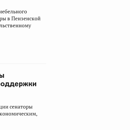
мебельного
уры в Пензенской
ельственному
мы
поддержки
ации сенаторы
экономическим,