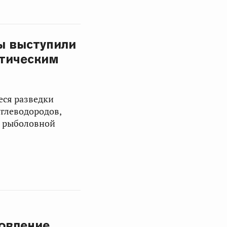
ы выступили
итическим
еся разведки
углеводородов,
д рыболовной
и
овление