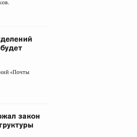
ков.
тделений
 будет
ений «Почты
ржал закон
труктуры