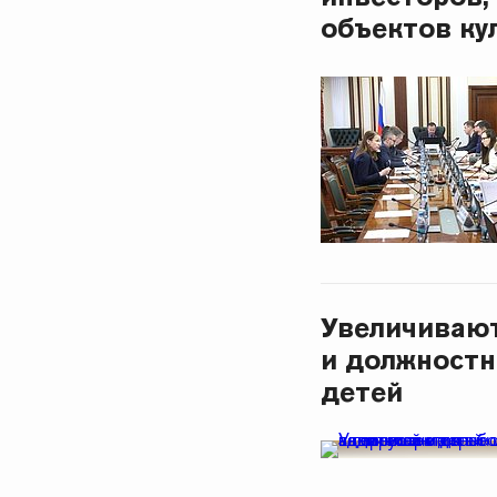
объектов ку
Увеличиваю
и должностн
детей