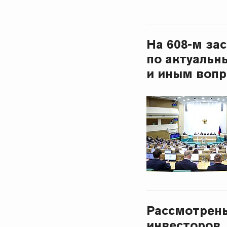
На 608-м за
по актуальн
и иным воп
Рассмотрен
инвесторов,