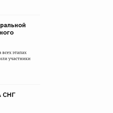
еральной
ного
 всех этапах
тили участники
А СНГ