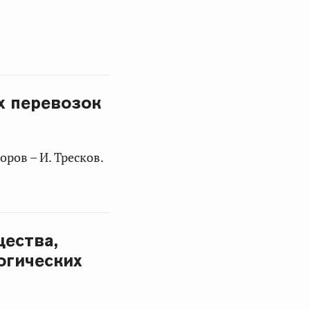
х перевозок
оров – И. Тресков.
ества,
огических