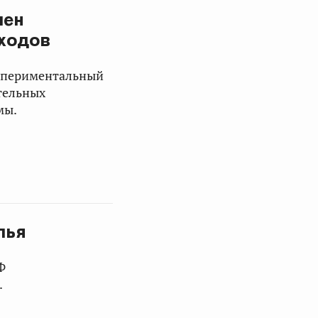
лен
ходов
кспериментальный
тельных
мы.
лья
Ф
.