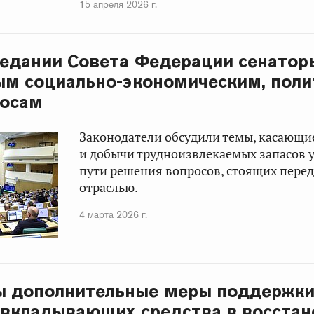
15 апреля 2026 г.
седании Совета Федерации сенатор
ым социально-экономическим, пол
росам
Законодатели обсудили темы, касающи
и добычи трудноизвлекаемых запасов 
пути решения вопросов, стоящих пере
отраслью.
4 марта 2026 г.
ы дополнительные меры поддержк
 вкладывающих средства в восстан