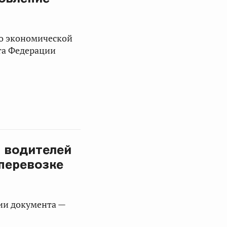
по экономической
та Федерации
 водителей
 перевозке
ии документа —