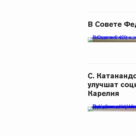
В Совете Фе
С. Катананд
улучшат соц
Карелия