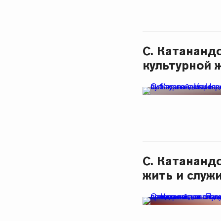
С. Катананд
культурной 
С. Катананд
жить и служ