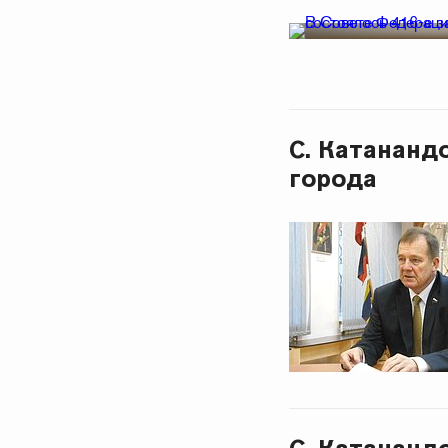
С. Катананд
города