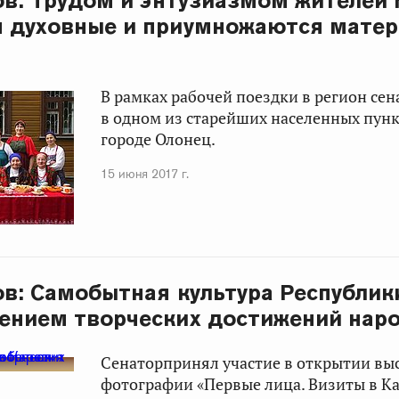
ов: Трудом и энтузиазмом жителей
я духовные и приумножаются мате
В рамках рабочей поездки в регион се
в одном из старейших населенных пунк
городе Олонец.
15 июня 2017 г.
ов: Самобытная культура Республик
ением творческих достижений нар
Сенаторпринял участие в открытии вы
фотографии «Первые лица. Визиты в К