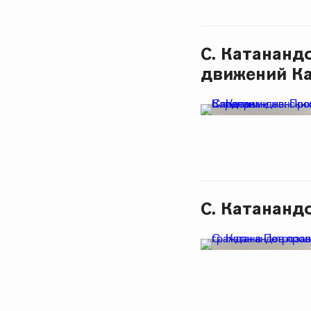
С. Катананд
движений К
С. Катананд