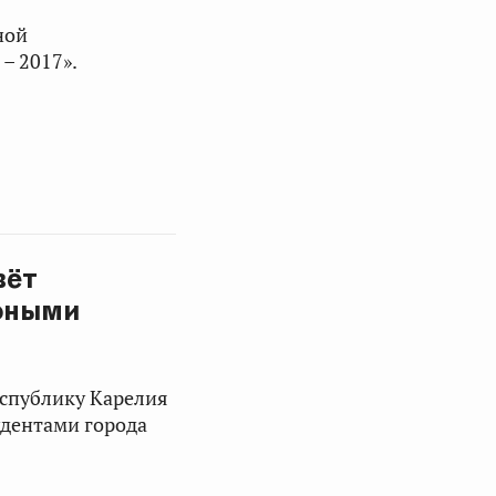
ной
– 2017».
вёт
 юными
еспублику Карелия
удентами города