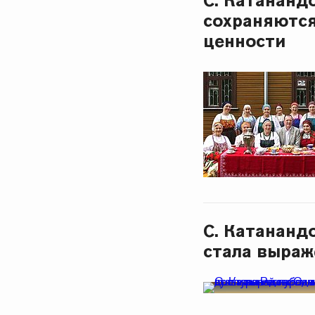
С. Катананд
сохраняютс
ценности
С. Катананд
стала выраж