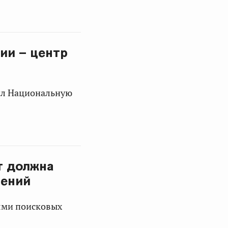
ии – центр
тил Национальную
т должна
лений
лями поисковых