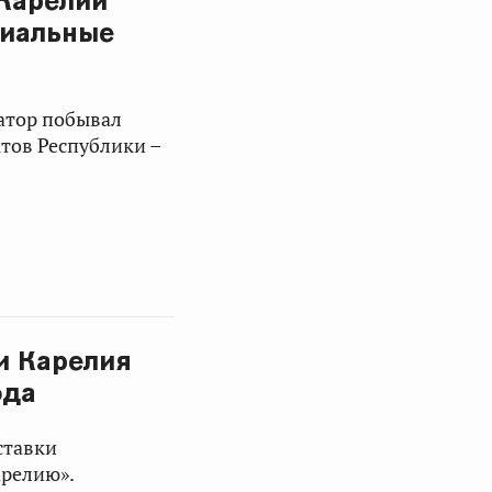
 Карелии
риальные
натор побывал
тов Республики –
и Карелия
ода
ставки
арелию».