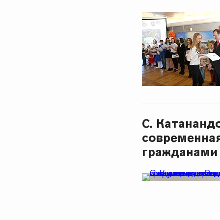
С. Катананд
современная
гражданами