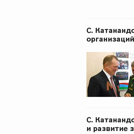
С. Катананд
организаций
С. Катананд
и развитие 