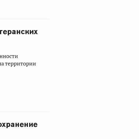
теранских
анности
на территории
охранение