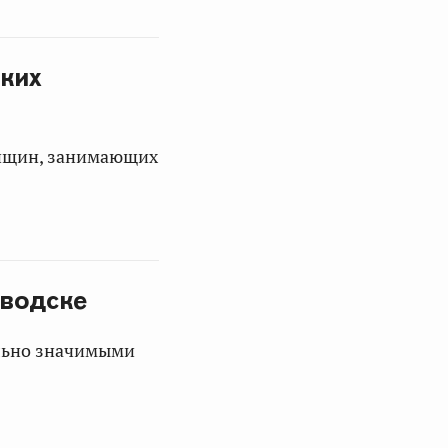
ских
енщин, занимающих
аводске
ально значимыми