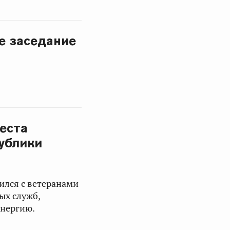
е заседание
еста
ублики
тился с ветеранами
ых служб,
энергию.