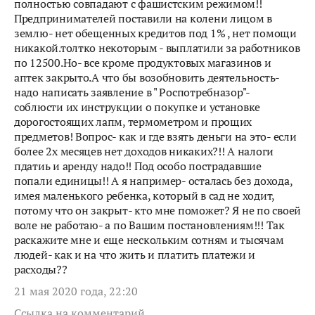
полностью совпадают с фашистским режимом!!
Предпринимателей поставили на колени лицом в
землю- нет обещенных кредитов под 1% , нет помощи
никакой.толтко некоторым - выплатили за работников
по 12500.Но- все кроме продуктовых магазинов и
аптек закрыто.А что бы возобновить деятельность-
надо написать заявление в " Роспотребназор"-
соблюсти их инструкции о покупке и установке
дорогостоящих лапм, термометром и прощих
предметов! Вопрос- как и где взять деньги на это- если
более 2х месяцев нет доходов никаких?!! А налоги
пдатиь и аренду надо!! Под особо пострадавшие
попали единицы!! А я например- осталась без дохода,
имея маленького ребенка, который в сад не ходит,
потому что он закрыт- кто мне поможет? Я не по своей
воле не работаю- а по Вашим постановлениям!!! Так
раскажите мне и еще нескольким сотням и тысячам
людей- как и на что жить и платить платежи и
расходы??
21 мая 2020 года, 22:20
Ссылка на комментарий